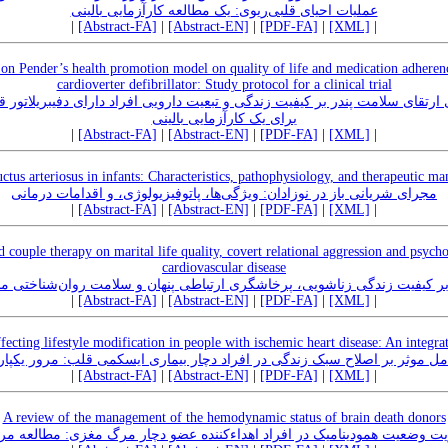
عملیات احیای قلبی‌ریوی: یک مطالعه کارآزمایی بالینی
|
[Abstract-FA]
|
[Abstract-EN]
|
[PDF-FA]
|
[XML]
|
 on Pender’s health promotion model on quality of life and medication adherenc
cardioverter defibrillator: Study protocol for a clinical trial
 ارتقای سلامت پندر بر کیفیت زندگی و تبعیت دارویی افراد دارای دفیبریلاتور
برای یک کارآزمایی بالینی
|
[Abstract-FA]
|
[Abstract-EN]
|
[PDF-FA]
|
[XML]
|
uctus arteriosus in infants: Characteristics, pathophysiology, and therapeutic m
مجرای شریانی باز در نوزادان: ویژگی‌ها، پاتوفیزیولوژی، و اقدامات درمانی
|
[Abstract-FA]
|
[Abstract-EN]
|
[PDF-FA]
|
[XML]
|
 couple therapy on marital life quality, covert relational aggression and psycho
cardiovascular disease
 بر کیفیت زندگی زناشویی، پرخاشگری ارتباطی پنهان و سلامت روان‌شناختی مبت
|
[Abstract-FA]
|
[Abstract-EN]
|
[PDF-FA]
|
[XML]
|
ffecting lifestyle modification in people with ischemic heart disease: An integra
مل موثر بر اصلاح سبک زندگی در افراد دچار بیماری ایسکمی قلب: مرور یکپار
|
[Abstract-FA]
|
[Abstract-EN]
|
[PDF-FA]
|
[XML]
|
A review of the management of the hemodynamic status of brain death donors
یت وضعیت همودینامیک در افراد اهداءکننده عضو دچار مرگ مغزی: مطالعه مر