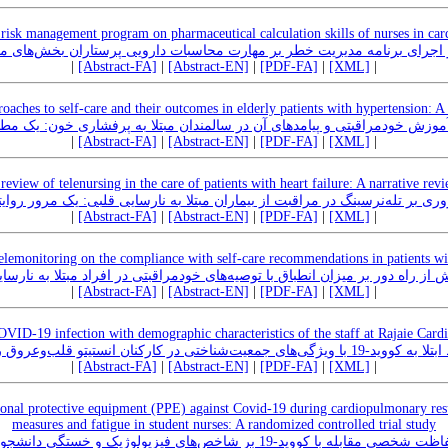
 risk management program on pharmaceutical calculation skills of nurses in card
 اجرای برنامه مدیریت خطر بر مهارت محاسبات دارویی پرستاران بخش‌های م
|
[Abstract-FA]
|
[Abstract-EN]
|
[PDF-FA]
|
[XML]
|
oaches to self-care and their outcomes in elderly patients with hypertension: A 
موزش خود‌مراقبتی و پیامدهای آن در سالمندان مبتلا به پرفشاری خون: یک مط
|
[Abstract-FA]
|
[Abstract-EN]
|
[PDF-FA]
|
[XML]
|
review of telenursing in the care of patients with heart failure: A narrative rev
ری بر تله‌نرسینگ در مراقبت از بیماران مبتلا به نارسایی قلبی: یک مرور روای
|
[Abstract-FA]
|
[Abstract-EN]
|
[PDF-FA]
|
[XML]
|
telemonitoring on the compliance with self-care recommendations in patients wit
یش از راه دور بر میزان انطباق با توصیه‌های خودمراقبتی در افراد مبتلا به نارسا
|
[Abstract-FA]
|
[Abstract-EN]
|
[PDF-FA]
|
[XML]
|
VID-19 infection with demographic characteristics of the staff at Rajaie Cardi
با ویژگی‌های جمعیت‌شناختی در کارکنان انستیتو قلب‌وعروق رجایی
|
[Abstract-FA]
|
[Abstract-EN]
|
[PDF-FA]
|
[XML]
|
sonal protective equipment (PPE) against Covid-19 during cardiopulmonary resu
measures and fatigue in student nurses: A randomized controlled trial study
تاثیر به‌کارگیری تجهیزات حفاظت شخصی مقابله با کووید-19 بر شاخص‌های فیزیول