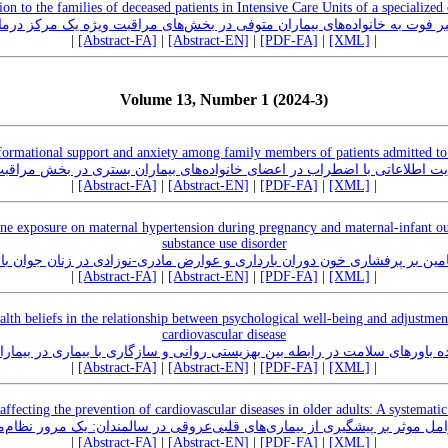
ion to the families of deceased patients in Intensive Care Units of a specialized
 فوت به خانواده‌های بیماران متوفی در بخش‌های مراقبت ویژه یک مرکز د
|
[Abstract-FA]
|
[Abstract-EN]
|
[PDF-FA]
|
[XML]
|
Volume 13, Number 1 (2024-3)
formational support and anxiety among family members of patients admitted to 
یت اطلاعاتی با اضطراب در اعضای خانواده‌های بیماران بستری در بخش مراقبت
|
[Abstract-FA]
|
[Abstract-EN]
|
[PDF-FA]
|
[XML]
|
ne exposure on maternal hypertension during pregnancy and maternal-infant 
substance use disorder
تامین بر پرفشاری خون دوران بارداری و عوارض مادری-نوزادی در زنان جوان ب
|
[Abstract-FA]
|
[Abstract-EN]
|
[PDF-FA]
|
[XML]
|
lth beliefs in the relationship between psychological well-being and adjustment 
cardiovascular disease
ه باورهای سلامت در رابطه بین بهزیستی روانی و سازگاری با بیماری در بیمار
|
[Abstract-FA]
|
[Abstract-EN]
|
[PDF-FA]
|
[XML]
|
affecting the prevention of cardiovascular diseases in older adults: A systemat
مل موثر بر پیشگیری از بیماری‌های قلبی‌عروقی در سالمندان: یک مرور نظام‌م
|
[Abstract-FA]
|
[Abstract-EN]
|
[PDF-FA]
|
[XML]
|