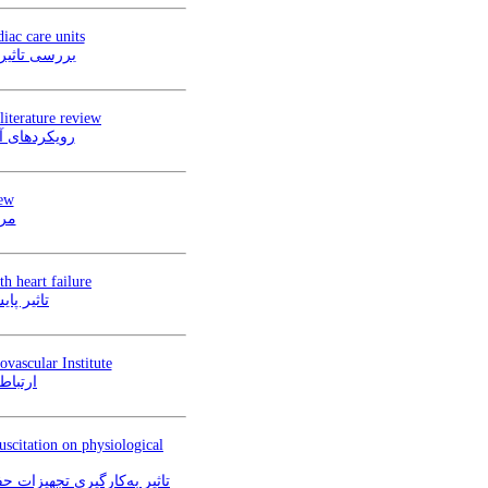
iac care units
بررسی تاثیر
literature review
رویکردهای آ
iew
مرو
h heart failure
تاثیر پا
ovascular Institute
ارتباط ابتلا به کووید-19 
scitation on physiological