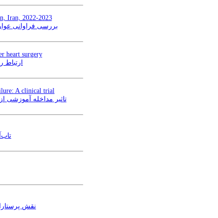
an, Iran, 2022-2023
بررسی فراوانی عوارض 
er heart surgery
ارتباط ر
ure: A clinical trial
تاثیر مداخله آموزشی از 
تاب‌
نقش (STEMI) ST