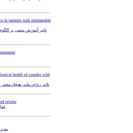
e in patients with implantable
تاثیر آموزش مبتنی بر الگوی
anagement
logical health of couples with
تاثیر زوج‌درمانی هیجان‌محور
ted review
عوا
مدیر