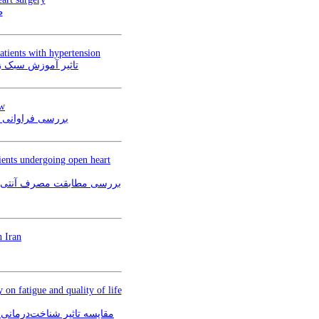
ط
patients with hypertension
تاثیر آموزش سبک زن
ew
بررسی فراوانی بس
ients undergoing open heart
بررسی مطابقت مصرف آنتی‌بیوتی
n Iran
n fatigue and quality of life
مقایسه تاثیر شناخت‌درمانی 