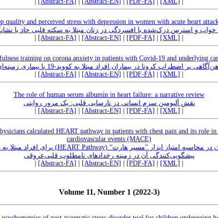
|
[Abstract-FA]
|
[Abstract-EN]
|
[PDF-FA]
|
[XML]
|
eep quality and perceived stress with depression in women with acute heart atta
خواب ‌و استرس درک‌‌شده ‌با افسردگی ‌در زنان‌ مبتلا به‌ سکته‌ قلبی‌ حاد با نش
|
[Abstract-FA]
|
[Abstract-EN]
|
[PDF-FA]
|
[XML]
|
fulness training on corona anxiety in patients with Covid-19 and underlying car
ی بر اضطراب کرونا در بیماران افراد مبتلا به کووید-19 با بیماری زمینه‌ای قلبی‌عروقی
|
[Abstract-FA]
|
[Abstract-EN]
|
[PDF-FA]
|
[XML]
|
The role of human serum albumin in heart failure: a narrative review
نقش آلبومین سرم انسانی در نارسایی قلبی: یک مرور روایتی
|
[Abstract-FA]
|
[Abstract-EN]
|
[PDF-FA]
|
[XML]
|
ysicians calculated HEART pathway in patients with chest pain and its role in
cardiovascular events (MACE)
athway) برای افراد مبتلا به درد حاد قفسه سینه و قدرت
پیشگویی‌کنندگی آن در زمینه رخدادهای نامطلوب قلبی‌عروقی
|
[Abstract-FA]
|
[Abstract-EN]
|
[PDF-FA]
|
[XML]
|
Volume 11, Number 1 (2022-3)
psychometrics of post-traumatic stress disorder tool for children undergoing h