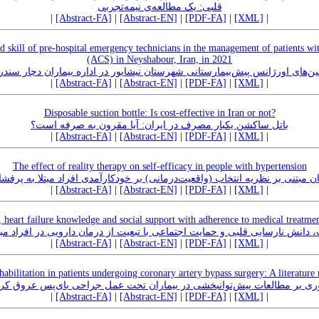
قلبی: یک مطالعه‌ی نیمه‌تجربی
|
[Abstract-FA]
|
[Abstract-EN]
|
[PDF-FA]
|
[XML]
|
 skill of pre-hospital emergency technicians in the management of patients 
(ACS) in Neyshabour, Iran, in 2021
ای اورژانس پیش‌بیمارستانی شهرستان نیشابور در اداره‌ بیماران دچار سندرم ک
|
[Abstract-FA]
|
[Abstract-EN]
|
[PDF-FA]
|
[XML]
|
Disposable suction bottle: Is cost-effective in Iran or not?
باتل ساکشن یکبار مصرف در ایران: آیا مقرون به صرفه است؟
|
[Abstract-FA]
|
[Abstract-EN]
|
[PDF-FA]
|
[XML]
|
The effect of reality therapy on self-efficacy in people with hypertension
ان مبتنی بر نظریه انتخاب (واقعیت‌درمانی) بر خودکارآمدی افراد مبتلا به پرف
|
[Abstract-FA]
|
[Abstract-EN]
|
[PDF-FA]
|
[XML]
|
y, heart failure knowledge and social support with adherence to medical treatment
 دانش نارسایی قلبی و حمایت اجتماعی با تبعیت از درمان دارویی در افراد مبتل
|
[Abstract-FA]
|
[Abstract-EN]
|
[PDF-FA]
|
[XML]
|
habilitation in patients undergoing coronary artery bypass surgery: A literature
ی بر مطالعات پیش‌توانبخشی در بیماران تحت عمل جراحی بای‌پس عروق کر
|
[Abstract-FA]
|
[Abstract-EN]
|
[PDF-FA]
|
[XML]
|