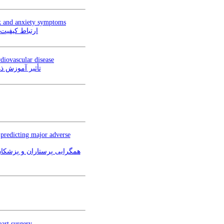
ck and anxiety symptoms
ارتباط کیفیت‌ 
diovascular disease
تأثیر آموزش ذهن‌آگاه
 predicting major adverse
eart surgery