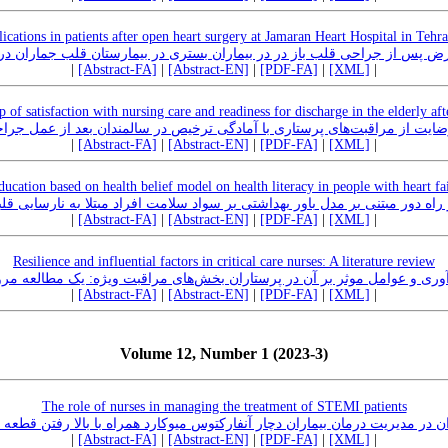
ications in patients after open heart surgery at Jamaran Heart Hospital in Tehr
پس از جراحی قلب باز در در بیماران بستری در بیمارستان قلب جماران در سال‌های 
|
[Abstract-FA]
|
[Abstract-EN]
|
[PDF-FA]
|
[XML]
|
p of satisfaction with nursing care and readiness for discharge in the elderly aft
ضایت‌ از مراقبت‌های پرستاری با آمادگی ترخیص در سالمندان بعد از عمل جر
|
[Abstract-FA]
|
[Abstract-EN]
|
[PDF-FA]
|
[XML]
|
ducation based on health belief model on health literacy in people with heart fail
راه دور مبتنی بر مدل باور بهداشتی بر سواد سلامت افراد مبتلا به نارسایی قلب
|
[Abstract-FA]
|
[Abstract-EN]
|
[PDF-FA]
|
[XML]
|
Resilience and influential factors in critical care nurses: A literature review
آوری و عوامل موثر بر آن در پرستاران بخش‌های مراقبت ویژه: یک مطالعه مر
|
[Abstract-FA]
|
[Abstract-EN]
|
[PDF-FA]
|
[XML]
|
Volume 12, Number 1 (2023-3)
The role of nurses in managing the treatment of STEMI patients
 پرستاران در مدیریت درمان بیماران دچار آنفارکتوس میوکارد همراه با بالا رفتن قطعه
|
[Abstract-FA]
|
[Abstract-EN]
|
[PDF-FA]
|
[XML]
|