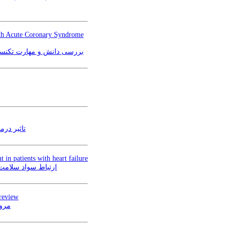
with Acute Coronary Syndrome
بررسی دانش و مهارت تکنسین‌ه
تاثیر درم
 in patients with heart failure
ارتباط سواد سلامت،
 review
مرور