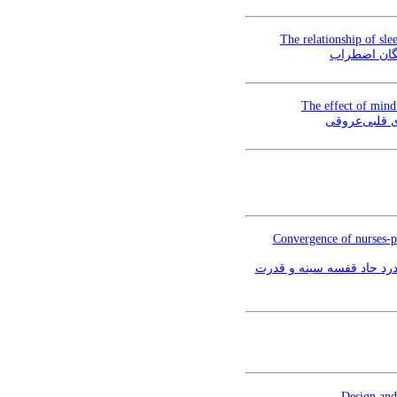
The relationship of sl
انگان ‌اضطراب
The effect of mind
Convergence of nurses-ph
همگرایی پرستاران و پزشکان در محاسبه امتیاز ابزار ”مسیر هارت“ (HEART P
Design and 