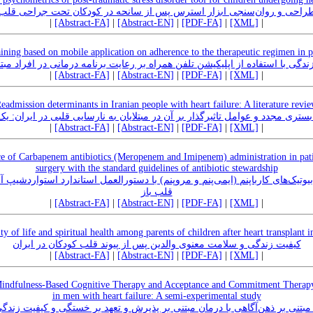
راحی و روان‌سنجی ابزار استرس پس از سانحه در کودکان تحت جراحی قلب
|
[Abstract-FA]
|
[Abstract-EN]
|
[PDF-FA]
|
[XML]
|
raining based on mobile application on adherence to the therapeutic regimen in 
دگی با استفاده از اپلیکیشن تلفن همراه بر رعایت برنامه درمانی در افراد مبت
|
[Abstract-FA]
|
[Abstract-EN]
|
[PDF-FA]
|
[XML]
|
eadmission determinants in Iranian people with heart failure: A literature revi
تری مجدد و عوامل تاثیرگذار بر آن در مبتلایان به نارسایی قلبی در ایران: 
|
[Abstract-FA]
|
[Abstract-EN]
|
[PDF-FA]
|
[XML]
|
ce of Carbapenem antibiotics (Meropenem and Imipenem) administration in pat
surgery with the standard guidelines of antibiotic stewardship
ک‌های کارباپنم (ایمی‌پنم و مروپنم) با دستورالعمل استاندارد استواردشیپ آن
قلب باز
|
[Abstract-FA]
|
[Abstract-EN]
|
[PDF-FA]
|
[XML]
|
ty of life and spiritual health among parents of children after heart transplant i
کیفیت زندگی و سلامت معنوی والدین پس از پیوند قلب کودکان در ایران
|
[Abstract-FA]
|
[Abstract-EN]
|
[PDF-FA]
|
[XML]
|
Mindfulness-Based Cognitive Therapy and Acceptance and Commitment Therapy o
in men with heart failure: A semi-experimental study
مبتنی بر ذهن‌آگاهی با درمان مبتنی بر پذیرش و تعهد بر خستگی و کیفیت زندگی 