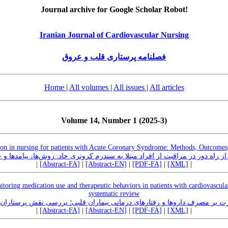
Journal archive for Google Scholar Robot!
Iranian Journal of Cardiovascular Nursing
فصلنامه پرستاری قلب و عروق
Home
|
All volumes
|
All issues
|
All articles
Volume 14, Number 1 (2025-3)
ion in nursing for patients with Acute Coronary Syndrome: Methods, Outcomes
 راه دور در مراقبت از افراد مبتلا به سندرم کرونری حاد: روش‌ها، پیامدها و 
|
[Abstract-FA]
|
[Abstract-EN]
|
[PDF-FA]
|
[XML]
|
nitoring medication use and therapeutic behaviors in patients with cardiovascular
systematic review
 بر مصرف داروها و رفتارهای درمانی بیماران قلبی؛ بررسی نقش پرستاران:
|
[Abstract-FA]
|
[Abstract-EN]
|
[PDF-FA]
|
[XML]
|