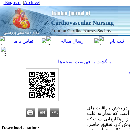
[ English ]
]
Archive
[
برگشت به فهرست نسخه ها
ز در بخش مراقبت های
 است که بیمار به علت
از راهکارهایی است که
روش کار. تحقیق حاضر،
Download citation:
یک کارآزمایی بالینی با تعداد 104 بیمار کاندید جراحی قلب باز بود. بیماران به روش تخصیص تصادفی در دو گروه 52 نفری آزمون و