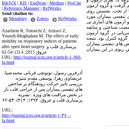
BibTeX
|
RIS
|
EndNote
|
Medlars
|
ProCite
م گرفت و گروه آزمون
|
Reference Manager
|
RefWorks
ا از تخت، نشستن روی
Send citation to:
ی تنفسی بیماران مورد
Mendeley
Zotero
RefWorks
ی قرار گرفت. سایر برنامه های درمانی در دو گروه یکسان بود. داده ها توسط نرم افزار SPSS نسخه 18 و آزمون های آماری تی
جمعیت شناختی و سابقه
Azarfarin R, Totonchi Z, Arizavi Z,
ریانی در گروه آزمون
Yousefi-Moghadam M. The effect of early
وه کنترل بود. نتیجه
mobility on respiratory indices of patients
خص های تنفسی بیماران
after open heart surgery. پرستاری قلب و
ریوی در این بیماران
عروق 2015; 4 (3) :54-62
URL:
http://journal.icns.org.ir/article-1-360-
fa.html
آذرفرین رسول، توتونچی قربانی محمدضیا،
عریضاوی زهرا، یوسفی مقدم منیژه.
بررسی تاثیر حرکت زودهنگام بر شاخص
های تنفسی بیماران پس از جراحی قلب باز
در بخش مراقبت های ویژه . نشریه
پرستاری قلب و عروق. ۱۳۹۴; ۴ (۳) :۵۴-۶۲
URL:
http://journal.icns.org.ir/article-۱-۳۶۰-
fa.html