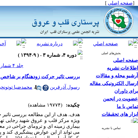
[
صفحه اصلی
]
بخش‌های اصلی
دوره ۴، شماره ۳ - ( ۹-۱۳۹۴ )
صفحه اصلی
جلد ۴ شماره ۳ صفحات ۶۲-۵۴
اطلاعات نشریه
آرشیو مجله و مقالات
بررسی تاثیر حرکت زودهنگام بر شاخص ه
ارسال الکترونیکی مقاله
رسول آذرفرین
،
محمدضیا توتونچی
برای داوران
عضویت در انجمن
چکیده:
(۱۹۷۷۴ مشاهده)
تماس با ما
ابزار های تحقیقات
هدف. هدف از این مطالعه بررسی تاثیر
ویژه مرکز قلب و عروق شهید رجایی تهرا
بیماری زمینه ای و ترومای جراحی در مع
تماس با نشریه
می تواند از این عوارض پیشگیری کند و 