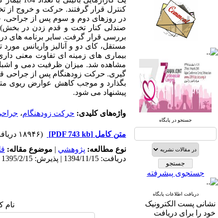
کنترل قرار گرفتند. حرکت و خروج از ت
در روزهای دوم و سوم پس از جراحی، ح
صندلی کنار تخت و قدم زدن در بخش) متن
مستقل، کای دو و آنالیز واریانس مورد ت
صندوق پستی:
1569-14665
بیماری های زمینه ای تفاوت معنی دار
مشاهده شد. میزان ظرفیت دمی و اشباع 
گیری. حرکت زودهنگام پس از جراحی قلب 
تلفاکس: 23922270-021
بگذارد و موجب کاهش عوارض ریوی متعاق
پیشنهاد می شود.
تلفن: 6-22663165-021
واژه‌های کلیدی:
حرکت زودهنگام
،
جراحی
آدرس پایگاه الکترونیکی:
جستجو در پایگاه
http://journal.icns.org.ir
متن کامل
[PDF 743 kb]
(۱۸۹۴۶ دریافت)
آدرس‌ پست الکترونیکی انجمن:
نوع مطالعه:
پژوهشي
|
موضوع مقاله:
قل
info@icns.org.ir
دریافت: 1394/11/15 | پذیرش: 1395/2/15 | انتشار: 1395/4/15 | انتشار الکترونیک: 1395/4/15
جستجوی پیشرفته
آدرس پست الکترونیکی نشریه:
journal@icns.org.ir
دریافت اطلاعات پایگاه
نشانی پست الکترونیک
نام ک
نشانی مجله: تهران، خیابان ولیعصر،
خود را برای دریافت