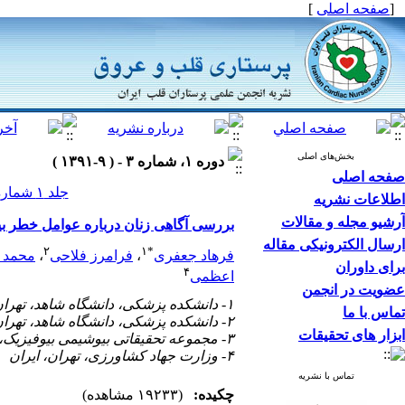
[
صفحه اصلی
]
بخش‌های اصلی
دوره ۱، شماره ۳ - ( ۹-۱۳۹۱ )
صفحه اصلی
جلد ۱ شماره ۳ صفحات ۴۸-۴۰
اطلاعات نشریه
آرشیو مجله و مقالات
بررسی آگاهی زنان درباره عوامل خطر ب
ارسال الکترونیکی مقاله
۲
۱
*
فرهاد جعفری
،
فرامرز فلاحی
،
محمد 
برای داوران
۴
اعظمی
عضویت در انجمن
۱- دانشکده پزشکی، دانشگاه شاهد، تهران، ایران (* نویسنده مسئول) ،
تماس با ما
۲- دانشکده پزشکی، دانشگاه شاهد، تهران، ایران
ابزار های تحقیقات
۳- مجموعه تحقیقاتی بیوشیمی بیوفیزیک، دانشگاه تهران، تهران، ایران
۴- وزارت جهاد کشاورزی، تهران، ایران
تماس با نشریه
چکیده:
(۱۹۲۳۳ مشاهده)