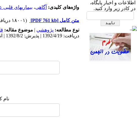
ابتدای بزرگراه نیایش، بیمارستان
اطلاعات و اخبار پایگاه،
واژه‌های کلیدی:
آگاهی
،
بیماریهای قلبی 
قلب شهید رجایی- ساختمان انجمن
در کادر زیر وارد کنید.
های علمی، طبقه دوم، انجمن علمی
متن کامل
[PDF 761 kb]
(۱۸۰۰۱ دریافت)
پرستاری قلب و عروق ایران
نوع مطالعه:
پژوهشي
|
موضوع مقاله:
قل
دریافت: 1392/4/19 | پذیرش: 1392/8/2 | انتشار: 1392/8/2 | انتشار الکترونیک: 1392/8/2
صندوق پستی:
1569-14665
تلفاکس: 23922270-021
نام ک
تلفن: 6-22663165-021
آدرس پایگاه الکترونیکی:
http://journal.icns.org.ir