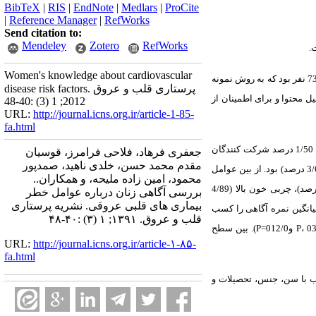
BibTeX
|
RIS
|
EndNote
|
Medlars
|
ProCite
|
Reference Manager
|
RefWorks
Send citation to:
Mendeley
Zotero
RefWorks
.
Women's knowledge about cardiovascular
این پژوهش یک مطالعه مقطعی می باشد که جامعه هدف آن را زنان گروه سنی 14 تا 66 ساله تشکیل می دهند. حجم نمونه 735 نفر بود که به روش نمونه
disease risk factors. پرستاری قلب و عروق
 محتوا و برای اطمینان از
2012; 1 (3) :40-48
URL:
http://journal.icns.org.ir/article-1-85-
fa.html
میانگین سنی شرکت کنندگان، 5 ± 4/23 سال بود. میانگین توده بدنی آنها 3 ± 7/21 کیلوگرم بر مترمربع به دست آمد. همچنین، 1/50 درصد شرکت کنندگان
جعفری فرهاد، فلاحی فرامرز، قوسیان
مقدم محمد حسن، خلدی ناهید، صمدپور
معتقدبودند اطلاعاتشان در خصوص بیماریهای قلبی عروقی کم وناکافی است. بیشترین منبع کسب اطلاعات افراد رادیو و تلویزیون (3/65 درصد) بود. از بین عوامل
محمود، امین زاده ملیحه، و همکاران..
مؤثر در ایجاد بیماریهای قلبی عروقی، نمونه ها به سیگار کشیدن (2/93 درصد)، فشار عصبی و استرس (8/92 درصد)، چاقی (2/91 درصد)، چربی خون بالا (4/89
بررسی آگاهی زنان درباره عوامل خطر
بیماری های قلبی عروقی. نشریه پرستاری
بیش از دیگر موارد اشاره داشتند. به علاوه، 2/75 درصد نمونه ها توانستند حداقل 50 درصد میانگین نمره آگاهی را کسب
قلب و عروق. ۱۳۹۱; ۱ (۳) :۴۰-۴۸
نمایند. نمره آگاهی با افزایش سن و تحصیلات و استفاده از رسانه های دیداری ارتباط معنی دارآماری داشت (به ترتیب003/0=P، 039/0=P و012/0=P). بین سطح
URL:
http://journal.icns.org.ir/article-۱-۸۵-
fa.html
سب با سن، جنس، تحصیلات و