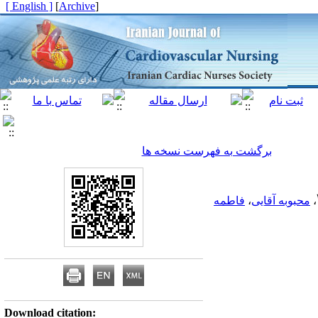
[ English ]
]
Archive
[
برگشت به فهرست نسخه ها
،
محبوبه آقایی
،
فاطمه
Download citation: