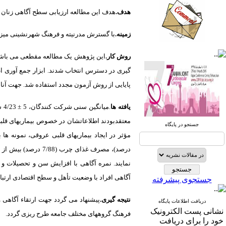
هدف.
هدف این مطالعه ارزیابی سطح آگاهی زنان د
زمینه.
با گسترش مدرنیته و فرهنگ شهرنشینی میز
روش کار.
صندوق پستی:
1569-14665
گیری در دسترس انتخاب شدند. ابزار جمع آوری ا
تلفاکس: 23922270-021
پایایی از روش آزمون مجدد استفاده شد. جهت آنالیز
تلفن: 6-22663165-021
یافته ها
.
آدرس پایگاه الکترونیکی:
جستجو در پایگاه
http://journal.icns.org.ir
آدرس‌ پست الکترونیکی انجمن:
info@icns.org.ir
آگاهی افراد با وضعیت تأهل و سطح اقتصادی ارتباط 
جستجوی پیشرفته
آدرس پست الکترونیکی نشریه:
journal@icns.org.ir
نتیجه گیری.
پیشنهاد می گردد جهت ارتقاء آگاهی 
دریافت اطلاعات پایگاه
نشانی پست الکترونیک
فرهنگ گروههای مختلف جامعه طرح ریزی گردد.
نشانی مجله: تهران، خیابان ولیعصر،
خود را برای دریافت