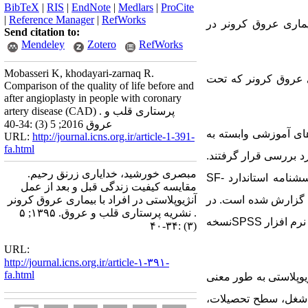
BibTeX
|
RIS
|
EndNote
|
Medlars
|
ProCite
|
Reference Manager
|
RefWorks
یماری عروق کرونر در
Send citation to:
Mendeley
Zotero
RefWorks
Mobasseri K, khodayari-zarnaq R.
ری عروق کرونر که تحت
Comparison of the quality of life before and
after angioplasty in people with coronary
artery disease (CAD) . پرستاری قلب و
عروق 2016; 5 (3) :34-40
بیمارستان های آموزشی وابسته به
URL:
http://journal.icns.org.ir/article-1-391-
fa.html
بقه بندی شده مورد بررسی قرار گرفتند.
مبصری خورشید، خدایاری زرنق رحیم.
سشنامه استاندارد
SF-
مقایسه کیفیت زندگی قبل و بعد از عمل
اندازه گیری و مقایسه شد. پایایی این پرسشنامه در مطالعات قبلی با ضریب آلفای کرونباخ بین 0/77 تا 0/90 گزارش شده است. در
آنژیوپلاستی در افراد با بیماری عروق کرونر
. نشریه پرستاری قلب و عروق. ۱۳۹۵; ۵
نرم افزار
SPSS
نسخه
(۳) :۳۴-۴۰
URL:
http://journal.icns.org.ir/article-۱-۳۹۱-
fa.html
یوپلاستی به طور معنی
، شغل، سطح تحصیلات،