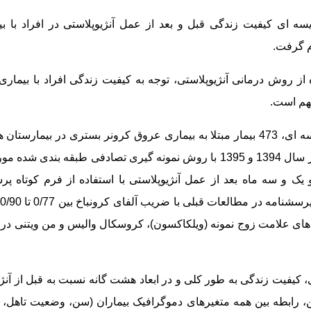
 ای کیفیت زندگی قبل و بعد از عمل آنژیوپلاستی در افراد با ب
م گرفت.
 از روش درمانی آنژیوپلاستی، توجه به کیفیت زندگی افراد با بیما
مهم است.
در این مطالعه توصیفی مقایسه ای، 473 بیمار مبتلا به بیماری عروق کرونر بستری در 
دانشگاه های علوم پزشکی شهر تهران در سال 1394 و 1395 با روش نمونه گیری تصادفی ط
ک و سه ماه بعد از عمل آنژیوپلاستی با استفاده از فرم کوتاه پر
ن های علامت زوج نمونه (ویلکاکسون)، کروسکال والیس و من ویتنی در 
، کیفیت زندگی به طور کلی و در ابعاد هشت گانه نسبت به قبل از آنژ
، رابطه بین همه متغیرهای دموگرافیک بیماران (سن، وضعیت تاهل