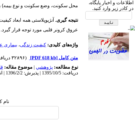
ابتدای بزرگراه نیایش، بیمارستان
اطلاعات و اخبار پایگاه،
محل سکونت، وضع سکونت و نوع بیمه) به جز 
قلب شهید رجایی- ساختمان انجمن
در کادر زیر وارد کنید.
های علمی، طبقه دوم، انجمن علمی
نتیجه گیری.
آنژیوپلاستی همه ابعاد کیفیت
پرستاری قلب و عروق ایران
عروق کرونر قلبی مورد توجه قرار گیرد.
واژه‌های کلیدی:
کیفیت زندگی
،
بیماری ع
متن کامل
[PDF 618 kb]
(۳۲۸۹۶ دریافت)
نوع مطالعه:
پژوهشي
|
موضوع مقاله:
قل
دریافت: 1395/10/5 | پذیرش: 1396/2/2 | انتشار: 1396/2/23 | انتشار الکترونیک: 1396/2/23
صندوق پستی:
1569-14665
تلفاکس: 23922270-021
نام ک
تلفن: 6-22663165-021
آدرس پایگاه الکترونیکی:
http://journal.icns.org.ir