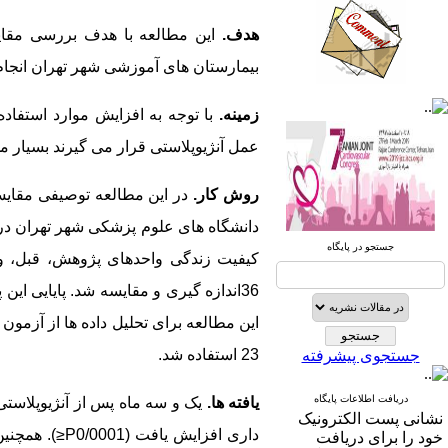
هدف.
این مطالعه با هدف بررسی مقایسه
بیمارستان های آموزشی شهر تهران انجا
صندوق پستی:
1569-14665
زمینه.
با توجه به افزایش موارد استفاده
عمل آنژیوپلاستی قرار می گیرند بسیار 
تلفاکس: 23922270-021
تلفن: 6-22663165-021
روش کار.
آدرس پایگاه الکترونیکی:
جستجو در پایگاه
http://journal.icns.org.ir
کیفیت زندگی واحدهای پژوهش، قبل، و ی
36
آدرس‌ پست الکترونیکی انجمن:
info@icns.org.ir
این مطالعه برای تحلیل داده ها از آزمو
23 استفاده شد.
جستجوی پیشرفته
آدرس پست الکترونیکی نشریه:
journal@icns.org.ir
دریافت اطلاعات پایگاه
یافته ها.
یک و سه ماه پس از آنژیوپلاستی
نشانی پست الکترونیک
نشانی مجله: تهران، خیابان ولیعصر،
داری افزایش یافت (0/0001
≥P
)
.
همچنین
خود را برای دریافت