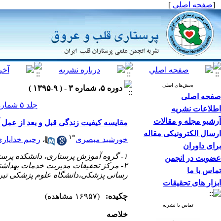
[
صفحه اصلی
]
بخش‌های اصلی
دوره ۵، شماره ۳ - ( ۹-۱۳۹۵ )
صفحه اصلی
جلد ۵ شماره ۳ صفحات ۴۰-۳۴
اطلاعات نشریه
آرشیو مجله و مقالات
مقایسه کیفیت زندگی قبل و بعد از عمل آن
ارسال الکترونیکی مقاله
۱
*
خورشید مبصری
،
رحیم خدایار
برای داوران
۱- گروه آموزش پرستاری، دانشکده پرستاری و مامایی، دانشگاه آزاد اسلامی واحد پزشکی تهران، تهران، ایران
عضویت در انجمن
۲- مرکز تحقیقات مدیریت خدمات بهداش
تماس با ما
رسانی پزشکی،دانشگاه علوم پزشکی تبریز،
ابزار های تحقیقات
چکیده:
(۱۶۹۵۷ مشاهده)
تماس با نشریه
خلاصه