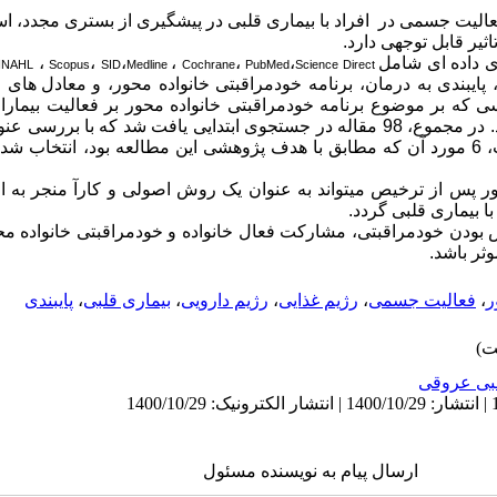
فعالیت جسمی در افراد با بیماری قلبی در پیشگیری از بستری مجدد، اس
یر قابل توجهی دارد.
ی داده­ ای شامل
،
،
،
،
،
،
INAHL
Scopus
SID
Medline
Cochrane
PubMed
Science Direct
 پایبندی به درمان، برنامه خودمراقبتی خانواده محور، و معا
د
ل ­های ا
ی که بر موضوع برنامه خودمراقبتی خانواده­ محور بر فعالیت بیما
تمرکز داشتند، برای بررسی انتخاب شدند. در مجموع، 98 مقاله در جستجوی ابتدایی یافت شد 
موارد، پس از مطالعه متن کامل مقالات، 6 مورد آن که مطابق با هدف پژوهشی این مطالعه بود، 
ور پس از ترخیص می­تواند به عنوان یک روش اصولی و کارآ منجر به اف
ا بیماری قلبی گردد.
 بودن خودمراقبتی، مشارکت فعال خانواده و خودمراقبتی خانواده­ محو
ثر باشد.
ر
،
فعالیت جسمی
،
رژیم غذایی
،
رژیم دارویی
،
بیماری قلبی
،
پایبندی
بی عروقی
ارسال پیام به نویسنده مسئول