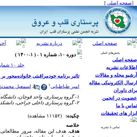
[
صفحه اصلی
]
بخش‌های اصلی
دوره ۱۰، شماره ۱ - ( ۱-۱۴۰۰ )
صفحه اصلی
جلد ۱۰ شماره ۱ صفحات ۱۹-۱۲
اطلاعات نشریه
آرشیو مجله و مقالات
تاثیر برنامه خودمراقبتی خانواده‌محور بر
ارسال الکترونیکی مقاله
۱
امیر طباطبایی
،
اسمعیل محمدنژا
برای داوران
۱- گروه پرستاری، واحد قوچان، دانشگاه آزاد اسلامی، قوچان، ایران
عضویت در انجمن
۲- گروه پرستاری داخلی جراحی، دانشکده پرستاری و مامایی، دانشگاه علوم پزشکی تهران، تهران، ایران ،
تماس با ما
ابزار های تحقیقات
چکیده:
(۱۱۱۵۲ مشاهده)
خلاصه
تماس با نشریه
هدف.
هدف این مقاله، مرور مطالعاتی ا
ترخیص از بیمارستان پرداخته­­ اند.