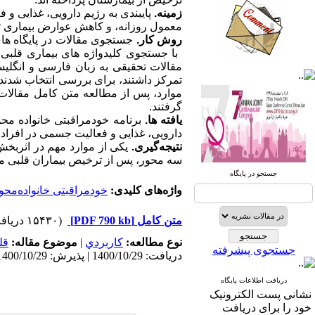
زمینه.
پایبندی به رژیم دارویی، غذایی و 
معمول روزانه، و کاهش عوارض بیماری تاث
روش کار.
جستجوی مقالات در پایگاه­ ها
با جستجوی کلیدواژه­­ های بیماری قلبی،
مقالات تحقیقی به زبان فارسی و انگلیس
صندوق پستی:
1569-14665
گرفتند.
تلفاکس: 23922270-021
یافته­ ها.
برنامه­ خودمراقبتی خانواده ­مح
دارویی، غذایی و فعالیت جسمی در افراد ب
تلفن: 6-22663165-021
نتیجه
گیری.
یکی از موارد مهم در اثربخش
سه محور، پس از ترخیص بیماران قلبی مو
آدرس پایگاه الکترونیکی:
جستجو در پایگاه
http://journal.icns.org.ir
واژه‌های کلیدی:
خودمراقبتی خانواده‌محو
آدرس‌ پست الکترونیکی انجمن:
متن کامل
[PDF 790 kb]
(۱۵۴۳۰ دریافت)
info@icns.org.ir
نوع مطالعه:
كاربردي
|
موضوع مقاله:
قل
جستجوی پیشرفته
آدرس پست الکترونیکی نشریه:
دریافت: 1400/10/29 | پذیرش: 1400/10/29 | انتشار: 1400/10/29 | انتشار الکترونیک: 1400/10/29
journal@icns.org.ir
دریافت اطلاعات پایگاه
نشانی پست الکترونیک
نشانی مجله: تهران، خیابان ولیعصر،
خود را برای دریافت