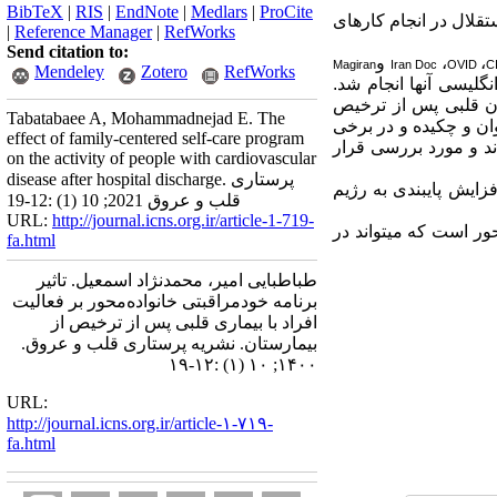
BibTeX
|
RIS
|
EndNote
|
Medlars
|
ProCite
تقلال در انجام کارهای
|
Reference Manager
|
RefWorks
Send citation to:
،
،
و
Magiran
Iran Doc
OVID
C
Mendeley
Zotero
RefWorks
نگلیسی آنها انجام شد.
ران قلبی پس از ترخیص
Tabatabaee A, Mohammadnejad E. The
که با بررسی عنوان و چکیده و در برخی
effect of family-centered self-care program
انتخاب شدند و مورد بررسی قرار
on the activity of people with cardiovascular
disease after hospital discharge. پرستاری
زایش پایبندی به رژیم
قلب و عروق 2021; 10 (1) :12-19
URL:
http://journal.icns.org.ir/article-1-719-
ر است که می­تواند در
fa.html
طباطبایی امیر، محمدنژاد اسمعیل. تاثیر
برنامه خودمراقبتی خانواده‌محور بر فعالیت
افراد با بیماری قلبی پس از ترخیص از
بیمارستان. نشریه پرستاری قلب و عروق.
۱۴۰۰; ۱۰ (۱) :۱۲-۱۹
URL:
http://journal.icns.org.ir/article-۱-۷۱۹-
fa.html