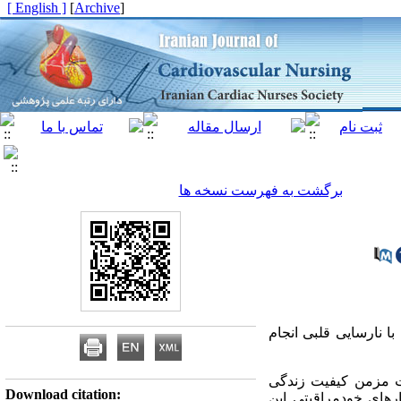
[ English ]
]
Archive
[
برگشت به فهرست نسخه ها
ا نارسایی قلبی انجام
یت مزمن کیفیت زندگی
Download citation:
رهای خودمراقبتی این