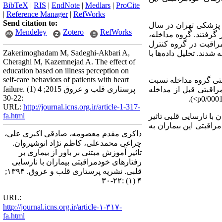
BibTeX
|
RIS
|
EndNote
|
Medlars
|
ProCite
|
Reference Manager
|
RefWorks
Send citation to:
م پزشکی تهران در سال
Mendeley
Zotero
RefWorks
رل قرار گرفتند. گروه مداخله،
 تلفنی دریافت کردند. مراقبت در گروه کنترل
Zakerimoghadam M, Sadeghi-Akbari A,
ند. تحلیل داده‌ها با
Cheraghi M, Kazemnejad A. The effect of
education based on illness perception on
self-care behaviors of patients with heart
بتی گروه مداخله نسبت
failure. پرستاری قلب و عروق 2015; 4 (1)
راقبتی قبل از مداخله
:22-30
).
<
p
URL:
http://journal.icns.org.ir/article-1-317-
fa.html
با نارسایی قلبی تاثیر
اقبتی این بیماران به
ذاکری مقدم معصومه، صادقی اکبری علی،
چراغی محمدعلی، کاظم نژاد انوشیروان.
تاثیر آموزش مبتنی بر باور از بیماری بر
رفتارهای خودمراقبتی بیماران با نارسایی
قلبی. نشریه پرستاری قلب و عروق. ۱۳۹۴;
۴ (۱) :۲۲-۳۰
URL:
http://journal.icns.org.ir/article-۱-۳۱۷-
fa.html