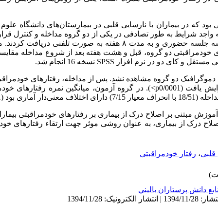
ود که در بیماران با نارسایی قلبی در بیمارستان‌های دانشگاه علو
جام شد. در این مطالعه، ٧٦ نمونه ‌واجد شرایط به طور تصادفی در یکی از دو گروه مداخله و کنت
آموزش مبتنی بر درک از بیماری را در سه جلسه حضوری و به مدت ٨ هفته به صورت
 خودمراقبتی دو گروه، قبل و هشت هفته بعد از شروع مداخله مقایسه شد
ی مستقل و کای دو در نرم افزار
SPSS
نسخه 16 انجام شد.
های دموگرافیک دو گروه مشاهده نشد. پس از مداخله، رفتارهای خودمراق
افت (0/0001
p
<
). در گروه آزمون، میانگین نمره رفتارهای خودم
موزش مبتنی بر اصلاح درک از بیماری بر رفتارهای خودمراقبتی بیماران 
اح درک از بیماری، به عنوان روشی موثر جهت ارتقاء رفتارهای خودمر
قلبی
،
رفتار خودمراقبتی
ابع دانش پرستاران باليني