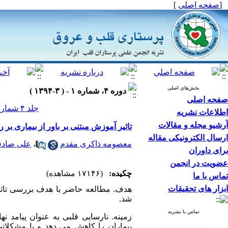
[
صفحه اصلی
]
بخش‌های اصلی
دوره ۴، شماره ۱ - ( ۳-۱۳۹۴ )
صفحه اصلی
جلد ۴ شماره ۱ صفحات ۳۰-۲۲
اطلاعات نشریه
آرشیو مجله و مقالات
تاثیر آموزش مبتنی بر باور از بیماری بر 
ارسال الکترونیکی مقاله
معصومه ذاکری مقدم
،
علی صادق
برای داوران
عضویت در انجمن
چکیده:
(۱۷۱۴۶ مشاهده)
تماس با ما
ابزار های تحقیقات
هدف. مطالعه حاضر با هدف بررسی تاثیر 
شد.
تماس با نشریه
زمینه. نارسایی قلبی به عنوان پیامد
بیماران را کاهش می دهد و با مشکلات