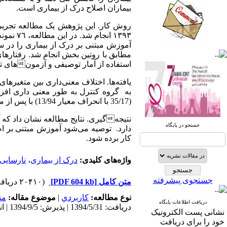
بیماران اصلاح درک از بیماری است.
روش کار. این پژوهش یک مطالعه تجربی ب
١٣٩٣ ان
مطابق با روتین بخش انجام شد. رفتارهای
صندوق پستی:
1569-14665
استفاده از آمار توصیفی و ‌آزمونهای ت
تلفاکس: 23922270-021
یافته‌ها. اختلاف معنی‌داری بین متغیر‌
به گروه کنترل به طور معنی داری افزایش ی
تلفن: 6-22663165-021
(35/17 با انحراف معیار 13/94) با پس از مداخله (18/51 با انحراف معیار 7/15) دارای اختلاف معنی‌دار آماری بود (0/0001
آدرس پایگاه الکترونیکی:
نتیجهگیری. نتایج مطالعه نشان داد که آ
جستجو در پایگاه
دارد. توصیه می‌شود آموزش مبتنی بر اصل
http://journal.icns.org.ir
کار برده شود.
آدرس‌ پست الکترونیکی انجمن:
واژه‌های کلیدی:
درک از بیماری
،
نارسایی 
info@icns.org.ir
جستجوی پیشرفته
متن کامل
[PDF 604 kb]
(۲۰۴۱۰ دریافت)
آدرس پست الکترونیکی نشریه:
journal@icns.org.ir
نوع مطالعه:
كاربردي
|
موضوع مقاله:
من
دریافت اطلاعات پایگاه
دریافت: 1394/5/31 | پذیرش: 1394/9/5 | انتشار: 1394/11/28 | انتشار الکترونیک: 1394/11/28
نشانی پست الکترونیک
نشانی مجله: تهران، خیابان ولیعصر،
خود را برای دریافت