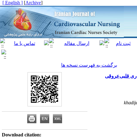
[ English ]
]
Archive
[
برگشت به فهرست نسخه ها
اری قلبی‌عروقی
khadi
Download citation: