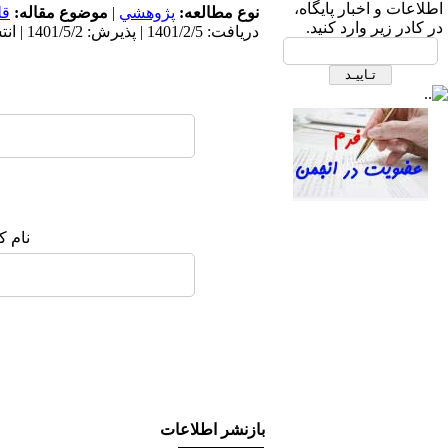
ابتدای بزرگراه نیایش، بیمارستان
اطلاعات و اخبار پایگاه،
نوع مطالعه:
پژوهشي
|
موضوع مقاله:
قل
قلب شهید رجایی- ساختمان انجمن
در کادر زیر وارد کنید.
دریافت: 1401/2/5 | پذیرش: 1401/5/2 | انتشار: 1401/7/11 | انتشار الکترونیک: 1401/7/11
های علمی، طبقه دوم، انجمن علمی
پرستاری قلب و عروق ایران
نام ک
صندوق پستی:
1569-14665
تلفاکس: 23922270-021
تلفن: 6-22663165-021
آدرس پایگاه الکترونیکی:
http://journal.icns.org.ir
بازنشر اطلاعات