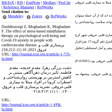
بتلا به بیماری قلبی­ عروقی
ProCite
|
Medlars
|
EndNote
|
RIS
|
BibTeX
|
Reference Manager
|
RefWorks
Send citation to:
ه کرده ­اند که از آن جمله می­توان
Mendeley
Zotero
RefWorks
ند سلامت روان­شناختی را
Dashtbozorgi Z, Moghadam K, Moghadam
F. The effect of stress-based mindfulness
ماری قلبی­ عروقی شهر کرج
therapy on psychological well-being and
Covid-19 anxiety in people with
30 نفر از افراد جامعه مورد نظر به ­صورت در دسترس انتخاب، و به­ صورت تصادفی در دو گروه آزمون و کنترل (هر گروه 15 نفر) قرار
cardiovascular disease. پرستاری قلب و
فی و آمار استنباطی (تحلیل
عروق 2021; 10 (1) :212-218
URL:
http://journal.icns.org.ir/article-1-735-
fa.html
قلبی­ عروقی
بود
(
0/0001≥
P
)
دشت بزرگی زهرا، مقدم خدیجه، مقدم
فاطمه. تاثیر درمان ذهن‌آگاهی مبتنی بر
 قلبی ­عروقی، پیشنهاد می­
کاهش استرس بر بهزیستی روان‌شناختی و
اضطراب کرونا در افراد مبتلا به بیماری
قلبی‌عروقی. نشریه پرستاری قلب و عروق.
۱۴۰۰; ۱۰ (۱) :۲۱۲-۲۱۸
URL:
http://journal.icns.org.ir/article-۱-۷۳۵-
fa.html