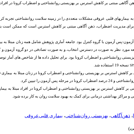
هن­ آگاهی مبتنی بر کاهش استرس بر بهزیستی روان­شناختی و اضطراب کرونا در افراد م
دمی کووید-19، افراد مبتلا به بیماری­های قلبی ­عروقی مشکلات متعددی را در زمینه سلامت روان­شناختی تجرب
 برای مدیریت اضطراب، ذهن ­آگاهی مبتنی بر کاهش استرس است که ممکن است بتوا
آزمون-پس ­آزمون با گروه کنترل بود.
جامعه آماری پژوهش شامل همه زنان مبتلا به بی
ستی روان­شناختی و اضطراب کرونا بود. برای تحلیل داده­ ها از شاخص ­های آمار توصی
نسخه 19 استفاده شد.
SP
ی بر کاهش استرس
بر بهزیستی روان­شناختی و اضطراب کرونا در زنان مبتلا به بیماری 
تنی بر کاهش استرس بر بهزیستی روان­شناختی و اضطراب کرونا در افراد مبتلا به بیماری
 و مراکز بهداشتی ­درمانی برای کمک به بهبود سلامت روان به­ کار برده شود.
،
ذهن‌آگاهی
،
بهزیستی روان‌شناختی
،
بیماری قلبی‌عروقی