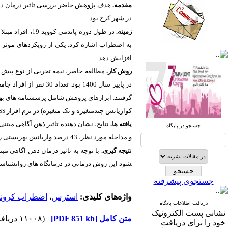
مقدمه.
هدف پژوهش حاضر بررسی
تاثیر درمان ذ
در شهر کرج بود.
زمینه.
در طول دوره پان
به اضطراب اشاره کرد. یکی از رویکردهای موثر
صندوق پستی:
1569-14665
افزایش دهد
.
روش کار.
مطالعه حاضر، نیمه­ تجربی از نوع پیش ­
تلفاکس: 23922270-021
در پاییز سال 1400 بود. تعداد
گرفتند.
ابزارهای پژوهش شامل پرسشنامه ­های بهزی
تلفن: 6-22663165-021
کواریانس چندمتغیره و تک ­متغیره) در نرم ­افزار
SS
آدرس پایگاه الکترونیکی:
یافته ­ها.
نتایج، نشان ­دهنده تاثیر
ذهن ­آگاهی مبتن
جستجو در پایگاه
http://journal.icns.org.ir
و مداخله مورد نظر، 43 درصد واریانس بهزیستی روان­شناختی و 24 درصد اضطراب کرونا در مرحله پس ­آزمون را تبیین کرد.
نتیجه ­گیری.
با توجه به تاثیر درمان ذهن ­آگاهی مب
آدرس‌ پست الکترونیکی انجمن:
info@icns.org.ir
شود این روش درمانی در درمانگاه ­های روان­شناسی
جستجوی پیشرفته
آدرس پست الکترونیکی نشریه:
journal@icns.org.ir
واژه‌های کلیدی:
استرس
،
اضطراب کرونا
دریافت اطلاعات پایگاه
نشانی پست الکترونیک
نشانی مجله: تهران، خیابان ولیعصر،
متن کامل
[PDF 851 kb]
(۱۱۰۰۸ دریافت)
خود را برای دریافت