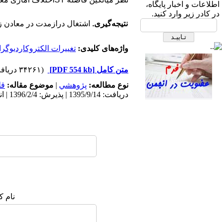
ابتدای بزرگراه نیایش، بیمارستان
اطلاعات و اخبار پایگاه،
قلب شهید رجایی- ساختمان انجمن
در کادر زیر وارد کنید.
نتیجه‌گیری.
اشتغال درازمدت در معادن زغ
های علمی، طبقه دوم، انجمن علمی
پرستاری قلب و عروق ایران
واژه‌های کلیدی:
تغییرات الکتروکاردیوگرا
متن کامل
[PDF 554 kb]
(۳۴۲۶۱ دریافت)
نوع مطالعه:
پژوهشي
|
موضوع مقاله:
قل
دریافت: 1395/9/14 | پذیرش: 1396/2/4 | انتشار: 1396/4/7 | انتشار الکترونیک: 1396/4/7
صندوق پستی:
1569-14665
تلفاکس: 23922270-021
تلفن: 6-22663165-021
آدرس پایگاه الکترونیکی:
نام ک
http://journal.icns.org.ir