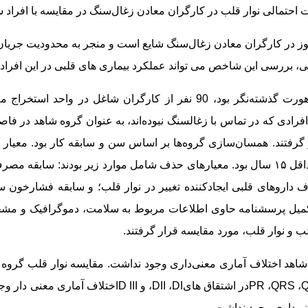
 احتمالی نوار قلب در کارگران معادن زغال‌سنگ در مقایسه با افراد س
وز
در
کارگران معادن زغال‌سنگ
شایع است
و منجر به محدودیت جریان 
، بررسی این شاخص می تواند عملکرد بیماری های قلبی در این افراد 
ذشته‌نگر بود، 90 نفر از
کارگران
شاغل
در واحد استخراج م
سن30 تا 45 سال و داشتن سابقه کار حداقل ۱۵ سال بود. معیارهای حذف شامل موارد زیر بودند:
 تکمیل پرسشنامه حاوی اطلاعات مربوط به سلامت، دموگرافیک و مش
ب و نوار قلب، مورد مقایسه
قرار گرفتند.
شاهد
اختلاف آماری معنی‌داری وجود نداشت. مقایسه نوار قلب گروه 
،
QRS
،
PR
در
اشتقاق های
DI
،
DII
، و
D III
اختلاف آماری معنی دار وجود
نی‌داری وجود نداشت
.