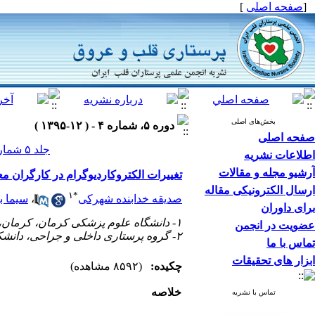
[
صفحه اصلی
]
بخش‌های اصلی
دوره ۵، شماره ۴ - ( ۱۲-۱۳۹۵ )
صفحه اصلی
جلد ۵ شماره ۴ صفحات ۱۱-۶
اطلاعات نشریه
آرشیو مجله و مقالات
تغییرات الکتروکاردیوگرام در کارگران 
ارسال الکترونیکی مقاله
۱
*
صدیقه خدابنده شهرکی
،
سیما با
برای داوران
۱- دانشگاه علوم پزشکی کرمان، کرمان، ایران (*نویسنده مسئول) ،
عضویت در انجمن
۲- گروه پرستاری داخلی و جراحی، دانشکده پرستاری و مامایی، دانشگاه علوم پزشکی اصفهان، اصفهان، ایران
تماس با ما
ابزار های تحقیقات
چکیده:
(۸۵۹۲ مشاهده)
خلاصه
تماس با نشریه