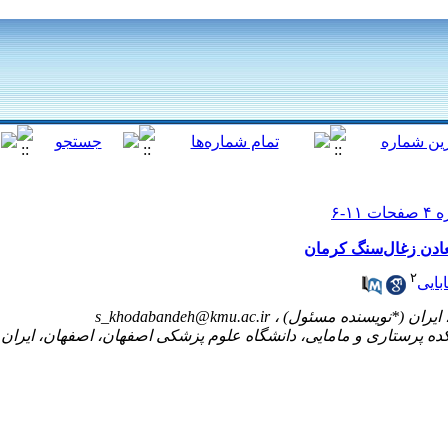
معادن زغال‌سنگ کرمان
۲
بایی
s_khodabandeh@kmu.ac.ir