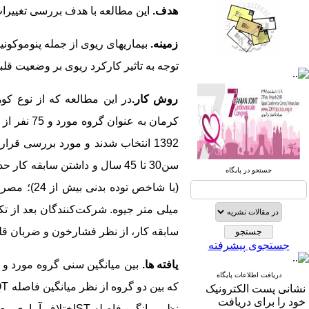
هدف.
این مطالعه با هدف بررسی تغییرات
زمینه.
بیماری­
های
ریوی از جمله پنوموکونی
توجه به تاثیر کارکرد ریوی بر
وضعیت
قلبی
صندوق پستی:
1569-14665
روش کار.
در این مطالعه که از نوع کوهورت گ
تلفاکس: 23922270-021
کرمان به ‌عنوان گروه مورد و 75 نفر از افرادی که در تماس با زغال­سنگ نبوده‌اند، به ‌عنوان گروه شاهد در فاصله زمانی سال
تلفن: 6-22663165-021
1392 انتخاب شدند و مورد بررسی قرار گرفتند. همسان‌سازی گروه‌ها بر اساس سن و سابقه کار بود. معیار ورود به مطالعه­
آدرس پایگاه الکترونیکی:
جستجو در پایگاه
http://journal.icns.org.ir
آدرس‌ پست الکترونیکی انجمن:
میلی متر جیوه. شرکت‌کنندگان بعد از
info@icns.org.ir
سابقه­ کار،
از نظر فشارخون و ضربان قل
جستجوی پیشرفته
آدرس پست الکترونیکی نشریه:
یافته ها.
بین میانگین سنی
گروه مورد و 
journal@icns.org.ir
دریافت اطلاعات پایگاه
که بین دو گروه از نظر میانگین فاصله
QT
نشانی پست الکترونیک
نشانی مجله: تهران، خیابان ولیعصر،
خود را برای دریافت
نظر میانگین
فاصله
ST
اختلاف آماری مع