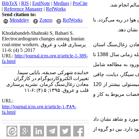
BibTeX
|
RIS
|
EndNote
|
Medlars
|
ProCite
الم انجام شد.
|
Reference Manager
|
RefWorks
Send citation to:
هوا در ریه
می‌گردد.
با
Mendeley
Zotero
RefWorks
نشان دهد.
Khodabandeh-Shahraki S, Babaei S.
Electrocardiogram changes among Iranian
عادن زغال‌سنگ
استان
coal-mine workers. پرستاری قلب و عروق
2017; 5 (4) :6-11
1388 تا
URL:
http://journal.icns.org.ir/article-1-389-
fa.html
شامل
خدابنده شهرکی صدیقه، بابایی سیما.
 سابقه­ مصرف سیگار، دیابت، چاقی
تغییرات الکتروکاردیوگرام در کارگران
(با شاخص توده­ بدنی بیش از 24)؛ مصرف داروهای قلبی­ ایجادکننده تغییر در نوار قلب؛ و سابقه­ فشارخون سیستولی بیشتر از 120
معادن زغال‌سنگ کرمان. نشریه پرستاری
قلب و عروق. ۱۳۹۵; ۵ (۴) :۶-۱۱
خصات مربوط به کار و
URL:
http://journal.icns.org.ir/article-۱-۳۸۹-
fa.html
مورد و شاهد نشان داد
 دارد. بین دو گروه از