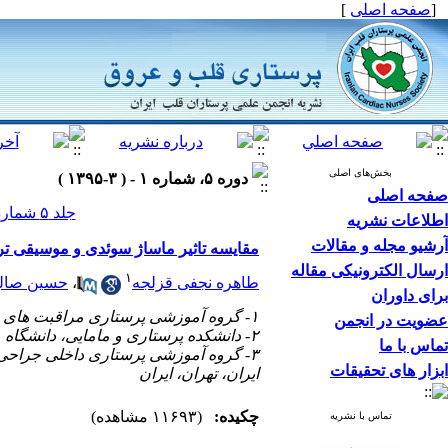
[
صفحه اصلی
]
بخش‌های اصلی
دوره ۵، شماره ۱ - ( ۳-۱۳۹۵ )
صفحه اصلی
جلد ۵ شماره ۱ صفحات ۴۳-۳۶
اطلاعات نشریه
آرشیو مجله و مقالات
مقایسه تاثیر ماساژ سوئدی و موسیقی تر
ارسال الکترونیکی مقاله
۱
طاهره نجفی قزلجه
،
حسین صالح
برای داوران
۱- گروه آموزشی پرستاری مراقبت های ویژه و اورژانس، دانشکده پرستاری و مامایی، دانشگاه علوم پزشکی ایران، تهران، ایران
عضویت در انجمن
۲- دانشکده پرستاری و مامایی، دانشگاه علوم پزشکی تهران، تهران، ایران (*نویسنده مسئول) ،
تماس با ما
۳- گروه آموزشی پرستاری داخلی جراحی
ابزار های تحقیقات
ایران، تهران، ایران
چکیده:
(۱۱۶۹۳ مشاهده)
تماس با نشریه