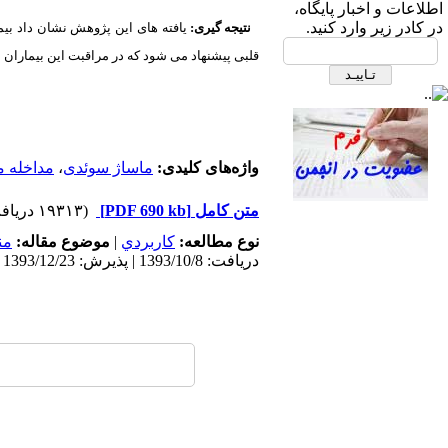
ابتدای بزرگراه نیایش، بیمارستان
اطلاعات و اخبار پایگاه،
قلب شهید رجایی- ساختمان انجمن
در کادر زیر وارد کنید.
نتیجه گیری:
یافته های این پژوهش نشان داد بیم
های علمی، طبقه دوم، انجمن علمی
قلبی پیشنهاد می شود که در مراقبت این بیماران 
پرستاری قلب و عروق ایران
واژه‌های کلیدی:
ماساژ سوئدی
،
مداخله 
متن کامل
[PDF 690 kb]
(۱۹۳۱۳ دریافت)
نوع مطالعه:
كاربردي
|
موضوع مقاله:
من
دریافت: 1393/10/8 | پذیرش: 1393/12/23 | انتشار: 1395/7/26 | انتشار الکترونیک: 1395/7/26
صندوق پستی:
1569-14665
تلفاکس: 23922270-021
تلفن: 6-22663165-021
آدرس پایگاه الکترونیکی:
http://journal.icns.org.ir