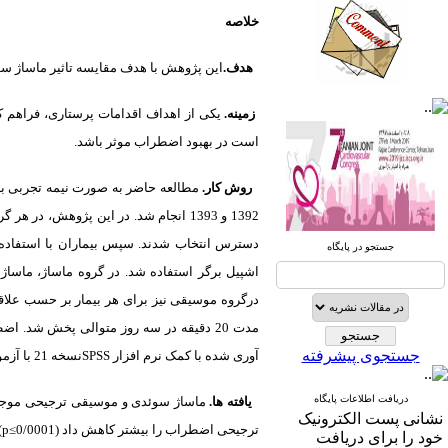
خلاصه
هدف.
این پژوهش با هدف مقایسه تاثیر ماساژ س
صندوق پستی:
1569-14665
زمینه.
یکی از اهداف اقدامات پرستاری، فراهم 
است در بهبود اضطراب موثر باشد.
تلفاکس: 23922270-021
روش کار.
مطالعه حاضر به صورت نیمه تجربی با
تلفن: 6-22663165-021
آدرس پایگاه الکترونیکی:
دسترس انتخاب شدند. سپس بیماران با استفاده
جستجو در پایگاه
http://journal.icns.org.ir
آدرس‌ پست الکترونیکی انجمن:
درگروه موسیقی نیز برای هر بیمار بر حسب علاق
info@icns.org.ir
مدت
جستجوی پیشرفته
آوری شده با کمک نرم افزار
SPSS
نسخه 21 با آزمون های آماری فیشر، آنالیز واریانس و تی زوج مستقل تحلیل شدند.
آدرس پست الکترونیکی نشریه:
journal@icns.org.ir
دریافت اطلاعات پایگاه
یافته ها.
ماساژ سوئدی و موسیقی ترجیحی موجب 
نشانی پست الکترونیک
نشانی مجله: تهران، خیابان ولیعصر،
ترجیحی اضطراب را بیشتر کاهش داد (0/0001≥
p
.
خود را برای دریافت