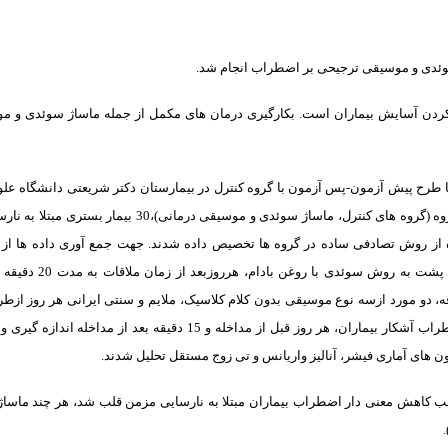
وئدی و موسیقی ترجیحی بر اضطراب انجام شد.
کردن آسایش بیماران است. بکارگیری درمان های مکمل از جمله ماساژ سوئدی و م
 طرح پیش آزمون-پس آزمون با گروه کنترل در بیمارستان دکتر شریعتی دانشگاه عل
1392 و 1393 انجام شد. در این پژوهش، در هر گروه (گروه های کنترل، ماساژ
 از روش تصادفی ساده در گروه ها تخصیص داده شدند. جهت جمع آوری داده ها ا
اشپیل برگر استفاده شد. در گرو
ه، دو مورد ازسه نوع موسیقی بدون کلام کلاسیک، ملایم و سنتی ایرانی هر روز ا
20 دقیقه در سه روز متوالی پخش شد. اضطراب آشکار بیماران، هر روز قبل از مداخله و
کاهش معنی دار اضطراب بیماران مبتلا به نارسایی مزمن قلب شد، هر چند ماسا
)