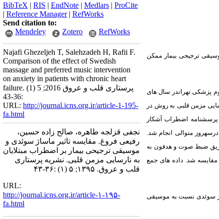
BibTeX
|
RIS
|
EndNote
|
Medlars
|
ProCite
|
Reference Manager
|
RefWorks
Send citation to:
Mendeley
Zotero
RefWorks
Najafi Ghezeljeh T, Salehzadeh H, Rafii F.
وسیقی ترجیحی بیمار ممکن
Comparison of the effect of Swedish
massage and preferred music intervention
on anxiety in patients with chronic heart
failure. پرستاری قلب و عروق 2016; 5 (1)
وم پزشکی تهراندر سال های
:36-43
URL:
http://journal.icns.org.ir/article-1-195-
 سوئدی و موسیقی درمانی)،30 بیمار بستری مبتلا به نارسایی مزمن قلبی به روش در
fa.html
ز پرسشنامه اضطراب آشکار
نجفی قزلجه طاهره، صالح زاده حسین،
ه ماساژ، ماساژ پشت به روش سوئدی با روغن بادام، هرروزبعد از زمان ملاقات به مدت 20 دقیقه درسهروز متوالی انجام شد.
رفیعی فروغ. مقایسه تاثیر ماساژ سوئدی و
زطریق ضبط صوت و هدفون به
موسیقی ترجیحی بیمار بر اضطراب مبتلایان
به نارسایی مزمن قلبی. نشریه پرستاری
 15 دقیقه بعد از مداخله اندازه گیری و مقایسه شد. داده های جمع
قلب و عروق. ۱۳۹۵; ۵ (۱) :۳۶-۴۳
URL:
http://journal.icns.org.ir/article-۱-۱۹۵-
ژ سوئدی نسبت به موسیقی
fa.html