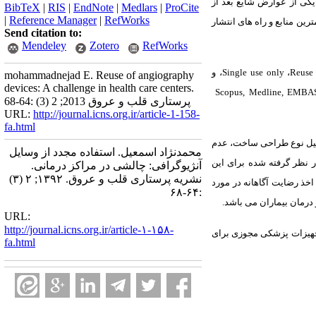
آمریکا شروع شد. امروزه، عفونت یکی از عوارض شایع بعد از
BibTeX
|
RIS
|
EndNote
|
Medlars
|
ProCite
|
Reference Manager
|
RefWorks
ین منابع و راه های انتشار
Send citation to:
Mendeley
Zotero
RefWorks
Reuse 
،
Single use only
، و
mohammadnejad E. Reuse of angiography
devices: A challenge in health care centers.
Scopus, Medline, EMBA
پرستاری قلب و عروق 2013; 2 (3) :64-68
URL:
http://journal.icns.org.ir/article-1-158-
fa.html
لیل نوع طراحی ساخت، عدم
محمدنژاد اسمعیل. استفاده مجدد از وسایل
 نظر گرفته شده برای این
آنژیوگرافی: چالشی در مراکز درمانی.
نشریه پرستاری قلب و عروق. ۱۳۹۲; ۲ (۳)
ذ رضایت آگاهانه در مورد
:۶۴-۶۸
 درمان بیماران می باشد.
URL:
http://journal.icns.org.ir/article-۱-۱۵۸-
 تجهیزات پزشکی مجوزی برای
fa.html