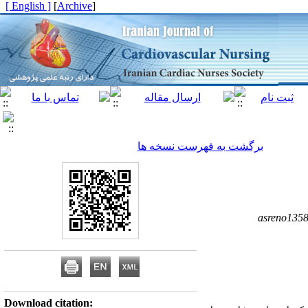
[ English ]
]
Archive
[
برگشت به فهرست نسخه ها
asreno135
Download citation: