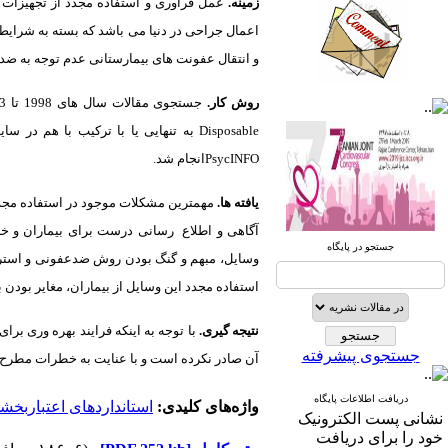
زمینه.
اعمال جراحی در دنیا می باشد که بسته به شرایط
و انتقال عفونت های بیمارستانی عدم توجه به ضد 
روش کار.
جستجوی مقالات سال های 1998 تا 2013 با واژگان کلیدی
صندوق پستی:
1569-14665
Disposable
به تنهایی یا با ترکیب با هم در سا
تلفاکس: 23922270-021
PsycINFO
انجام شد.
تلفن: 6-22663165-021
یافته ها.
مهمترین مشکلات موجود در استفاده مجد
آگاهی و اطلاع
رسانی درست برای بیماران و خا
آدرس پایگاه الکترونیکی:
جستجو در پایگاه
http://journal.icns.org.ir
وسایل، مبهم و گنگ بودن روش ضدعفونی و استری
استفاده مجدد این وسایل از بیماران، مغایر بودن ب
آدرس‌ پست الکترونیکی انجمن:
info@icns.org.ir
نتیجه گیری.
با توجه به اینکه فرایند بهره وری بر
جستجوی پیشرفته
آن صادر نکرده است و با عنایت به خطرات مطرح د
آدرس پست الکترونیکی نشریه:
journal@icns.org.ir
دریافت اطلاعات پایگاه
واژه‌های کلیدی:
استانداردهای اعتباربخش
نشانی پست الکترونیک
نشانی مجله: تهران، خیابان ولیعصر،
خود را برای دریافت