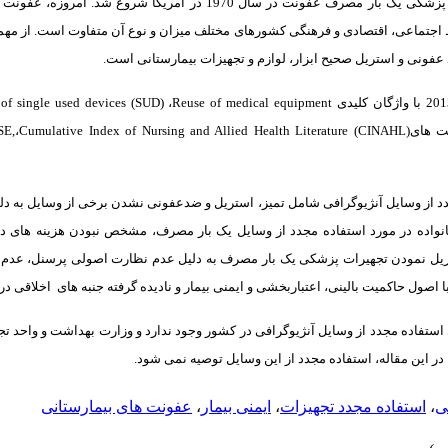
عمل فرآوری و استفاده مجدد از تجهیزات پزشکی یک بار مصرف عفونت در سال 1970 در 
 اجتماعی، اقتصادی و فرهنگی کشورهای مختلف میزان و نوع آن متفاوت است. از مهمتر
عفونی و استریل صحیح ابزار، لوازم و تجهیزات بیمارستانی است.
of single used devices (SUD)
،
Reuse of medical equipment
یت های
Cumulative Index of Nursing and Allied Health Literature (CINAHL)
،
SE,
د از وسایل آنژیوگرافی شامل تمیز، استریل و ضدعفونی نشدن برخی از وسایل به د
نواده در مورد استفاده مجدد از وسایل یک بار مصرف، مشخص نبودن هزینه های در
ل نمودن تجهیرات پزشکی یک بار مصرف به دلیل عدم نظارت اصولی پرسنل، عدم اخ
ا اصول حاکمیت بالینی، اعتباربخشی و ایمنی بیمار و نادیده گرفته جنبه های
اخلاقی در
ای استفاده مجدد از وسایل آنژیوگرافی در کشور وجود ندارد و وزارت بهداشت و واحد
ر این مقاله، استفاده مجدد از این وسایل توصیه نمی شود.
ی
،
استفاده مجدد تجهیزات
،
ایمنی بیمار
،
عفونت های بیمارستانی