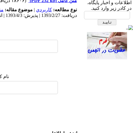
ابتدای بزرگراه نیایش، بیمارستان
متن کامل
[PDF 252 kb]
(۱۸۶۰۶ دریافت)
اطلاعات و اخبار پایگاه،
قلب شهید رجایی- ساختمان انجمن
در کادر زیر وارد کنید.
نوع مطالعه:
كاربردي
|
موضوع مقاله:
من
های علمی، طبقه دوم، انجمن علمی
دریافت: 1393/2/27 | پذیرش: 1393/4/3 | انتشار: 1393/6/12 | انتشار الکترونیک: 1393/6/12
پرستاری قلب و عروق ایران
نام ک
صندوق پستی:
1569-14665
تلفاکس: 23922270-021
تلفن: 6-22663165-021
آدرس پایگاه الکترونیکی:
http://journal.icns.org.ir