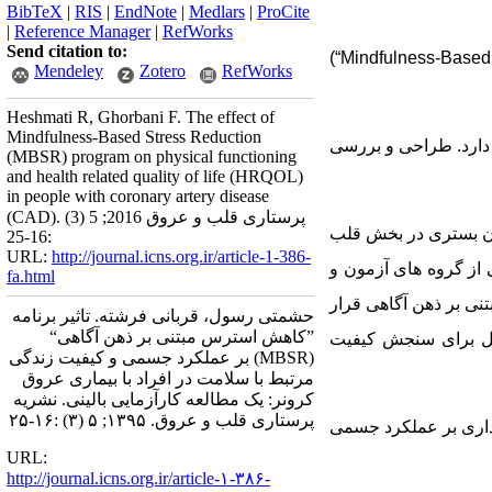
BibTeX
|
RIS
|
EndNote
|
Medlars
|
ProCite
|
Reference Manager
|
RefWorks
Send citation to:
(“Mindfulness-Based
Mendeley
Zotero
RefWorks
Heshmati R, Ghorbani F. The effect of
Mindfulness-Based Stress Reduction
 دارد. طراحی و بررسی
(MBSR) program on physical functioning
and health related quality of life (HRQOL)
in people with coronary artery disease
(CAD). پرستاری قلب و عروق 2016; 5 (3)
کرونر از بین بیماران بستری در بخش قلب
:16-25
URL:
http://journal.icns.org.ir/article-1-386-
از گروه های آزمون و
fa.html
ترس مبتنی بر ذهن آگاهی قرار
حشمتی رسول، قربانی فرشته. تاثیر برنامه
”کاهش استرس مبتنی بر ذهن آگاهی“
اتل برای سنجش کیفیت
(MBSR) بر عملکرد جسمی و کیفیت زندگی
مرتبط با سلامت در افراد با بیماری عروق
کرونر: یک مطالعه کارآزمایی بالینی. نشریه
پرستاری قلب و عروق. ۱۳۹۵; ۵ (۳) :۱۶-۲۵
 داری بر عملکرد جسمی
URL:
http://journal.icns.org.ir/article-۱-۳۸۶-