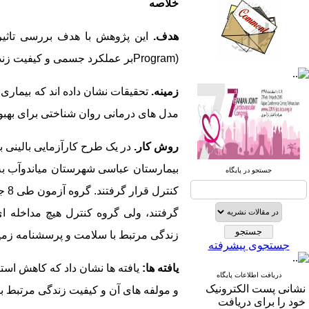
خلاصه
هدف.
این پژوهش با هدف بررسی تاثیر
Program)
بر عملکرد جسمی و کیفیت زندگ
صندوق پستی:
1569-14665
زمینه.
تحقیقات نشان داده اند که بیمار
تلفاکس: 23922270-021
مدل های درمانی روان شناختی برای به
تلفن: 6-22663165-021
روش کار.
آدرس پایگاه الکترونیکی:
بیمارستان عباسی شهرستان میاندوآب به
جستجو در پایگاه
http://journal.icns.org.ir
کنت
آدرس‌ پست الکترونیکی انجمن:
گرفتند، ولی گروه کنترل هیچ مداخله ا
info@icns.org.ir
زندگی مرتبط با سلامت و پرسشنامه زم
جستجوی پیشرفته
آدرس پست الکترونیکی نشریه:
journal@icns.org.ir
یافته ها:
یافته ها نشان داد که کاهش است
دریافت اطلاعات پایگاه
نشانی پست الکترونیک
و مولفه های آن و کیفیت زندگی مرتبط با
نشانی مجله: تهران، خیابان ولیعصر،
خود را برای دریافت