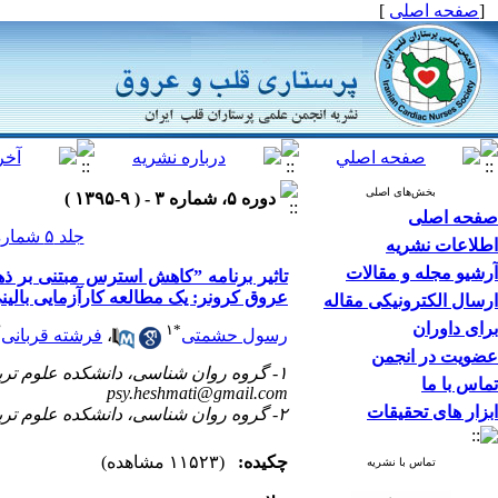
[
صفحه اصلی
]
بخش‌های اصلی
دوره ۵، شماره ۳ - ( ۹-۱۳۹۵ )
صفحه اصلی
جلد ۵ شماره ۳ صفحات ۲۵-۱۶
اطلاعات نشریه
آرشیو مجله و مقالات
عروق کرونر: یک مطالعه کارآزمایی بالین
ارسال الکترونیکی مقاله
برای داوران
۲
۱
*
رسول حشمتی
،
فرشته قربانی
عضویت در انجمن
۱- گروه روان شناسی، دانشکده علوم تربیتی و روان شناسی، دانشگاه تبریز، تبریز، ایران (*نویسنده مسئول) ،
تماس با ما
psy.heshmati@gmail.com
ابزار های تحقیقات
۲- گروه روان شناسی، دانشکده علوم تربیتی و روان شناسی، دانشگاه آزاد تبریز، تبریز، ایران
چکیده:
(۱۱۵۲۳ مشاهده)
تماس با نشریه