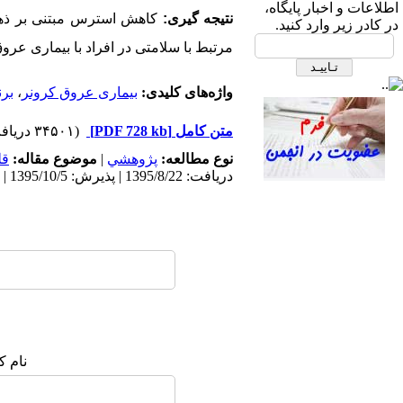
ابتدای بزرگراه نیایش، بیمارستان
اطلاعات و اخبار پایگاه،
نتیجه گیری:
کاهش استرس مبتنی بر ذهن 
قلب شهید رجایی- ساختمان انجمن
در کادر زیر وارد کنید.
های علمی، طبقه دوم، انجمن علمی
مرتبط با سلامتی در افراد با بیماری عرو
پرستاری قلب و عروق ایران
واژه‌های کلیدی:
بیماری عروق کرونر
،
بر
متن کامل
[PDF 728 kb]
(۳۴۵۰۱ دریافت)
نوع مطالعه:
پژوهشي
|
موضوع مقاله:
قل
دریافت: 1395/8/22 | پذیرش: 1395/10/5 | انتشار: 1396/3/16 | انتشار الکترونیک: 1396/3/16
صندوق پستی:
1569-14665
تلفاکس: 23922270-021
تلفن: 6-22663165-021
آدرس پایگاه الکترونیکی:
نام ک
http://journal.icns.org.ir