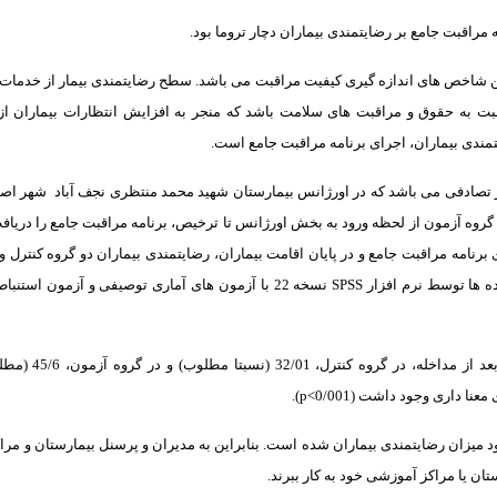
مراقبت جامع بر رضایتمندی بیماران دچار تروما بود.
ن شاخص های اندازه گیری کیفیت مراقبت می باشد. سطح رضایتمندی بیمار از خدمات
بت به حقوق و مراقبت های سلامت باشد که منجر به افزایش انتظارات بیماران ا
ندی بیماران، اجرای برنامه مراقبت جامع است.
یر تصادفی می باشد که در اورژانس بیمارستان شهید محمد منتظری نجف آباد
گروه آزمون از لحظه ورود به بخش اورژانس تا ترخیص، برنامه مراقبت جامع را دریاف
 برنامه مراقبت جامع و در پایان اقامت بیماران، رضایتمندی بیماران دو گروه کنترل 
ده ها توسط نرم افزار
SPSS
نسخه 22 با آزمون های آماری توصیفی و آزمون است
میانگین نمره رضایتمندی 
نا داری وجود داشت (0/001
p<
).
د میزان رضایتمندی بیماران شده است. بنابراین به مدیران و پرسنل بیمارستان و م
ان یا مراکز آموزشی خود به کار ببرند.