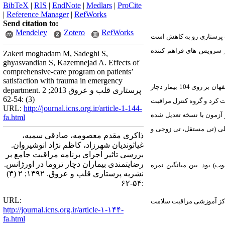
BibTeX
|
RIS
|
EndNote
|
Medlars
|
ProCite
|
Reference Manager
|
RefWorks
Send citation to:
Mendeley
Zotero
RefWorks
 پرستاری رو به کاهش است
ز سرویس های فراهم کننده
Zakeri moghadam M, Sadeghi S,
ghyasvandian S, Kazemnejad A. Effects of
comprehensive-care program on patients’
satisfaction with trauma in emergency
شهر اصفهان بر روی 104 بیمار دچار
department. پرستاری قلب و عروق 2013; 2
(3) :54-62
ت کرد و گروه کنترل مراقبت
URL:
http://journal.icns.org.ir/article-1-144-
و آزمون با نسخه تعدیل شده
fa.html
نباطی (تی مستقل، تی زوجی و
ذاکری مقدم معصومه، صادقی سمیه،
غیاثوندیان شهرزاد، کاظم نژاد انوشیروان.
بررسی تاثیر اجرای برنامه مراقبت جامع بر
رضایتمندی بیماران دچار تروما در اورژانس.
کلی بیماران بعد از مداخله، در گروه کنترل، 32/01 (نسبتا مطلوب) و در گروه آزمون، 45/6 (مطلوب) بود. بین میانگین نمره
نشریه پرستاری قلب و عروق. ۱۳۹۲; ۲ (۳)
:۵۴-۶۲
URL:
راکز آموزشی مراقبت سلامت
http://journal.icns.org.ir/article-۱-۱۴۴-
fa.html