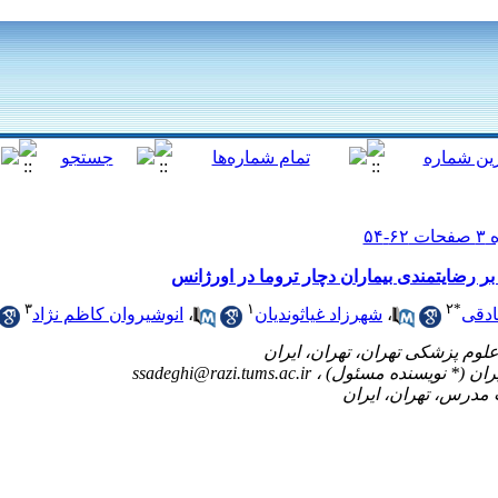
ر رضایتمندی بیماران دچار تروما در اورژانس
۳
۱
۲
*
دقی
،
شهرزاد غیاثوندیان
،
انوشیروان کاظم نژاد
ssadeghi@razi.tums.ac.ir