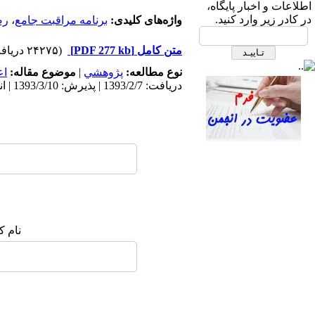
ابتدای بزرگراه نیایش، بیمارستان
اطلاعات و اخبار پایگاه،
قلب شهید رجایی- ساختمان انجمن
در کادر زیر وارد کنید.
واژه‌های کلیدی:
برنامه مراقبت جامع
،
رض
های علمی، طبقه دوم، انجمن علمی
متن کامل
[PDF 277 kb]
(۲۴۲۷۵ دریافت)
پرستاری قلب و عروق ایران
نوع مطالعه:
پژوهشي
|
موضوع مقاله:
اع
دریافت: 1393/2/7 | پذیرش: 1393/3/10 | انتشار: 1393/7/22 | انتشار الکترونیک: 1393/7/22
صندوق پستی:
1569-14665
تلفاکس: 23922270-021
نام ک
تلفن: 6-22663165-021
آدرس پایگاه الکترونیکی:
http://journal.icns.org.ir