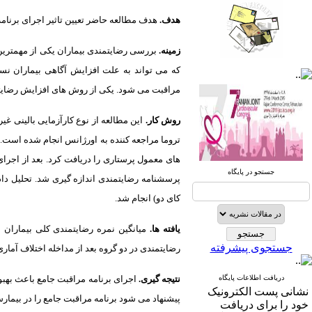
هدف.
هدف مطالعه حاضر تعیین تاثیر اجرای برنامه 
زمینه.
بررسی رضایتمندی بیماران یکی از مهمتری
که می تواند به علت افزایش آگاهی بیماران نس
صندوق پستی:
1569-14665
مراقبت می شود. یکی از روش های افزایش رضایتم
تلفاکس: 23922270-021
روش کار.
این مطالعه از نوع کارآزمایی بالینی غ
تلفن: 6-22663165-021
تروما مراجعه کننده به اورژانس انجام شده است.
های معمول پرستاری را دریافت کرد. بعد از اجرای
آدرس پایگاه الکترونیکی:
جستجو در پایگاه
http://journal.icns.org.ir
پرسشنامه رضایتمندی اندازه گیری شد. تحلیل دا
کای دو) انجام شد.
آدرس‌ پست الکترونیکی انجمن:
info@icns.org.ir
یافته ها.
جستجوی پیشرفته
رضایتمندی در دو گروه بعد از مداخله اختلاف آماری مع
آدرس پست الکترونیکی نشریه:
journal@icns.org.ir
دریافت اطلاعات پایگاه
نتیجه گیری.
اجرای برنامه مراقبت جامع باعث بهبو
نشانی پست الکترونیک
نشانی مجله: تهران، خیابان ولیعصر،
پیشنهاد می شود برنامه مراقبت جامع را در بیمارست
خود را برای دریافت