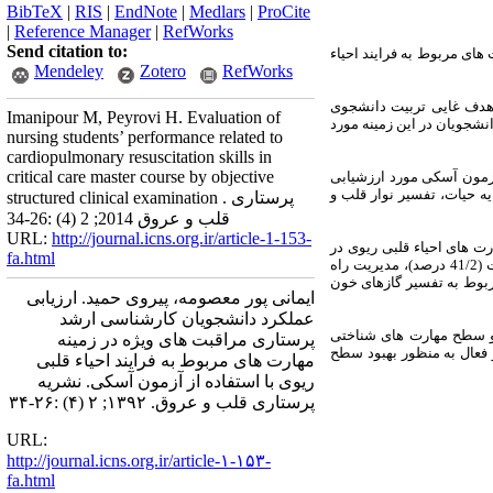
BibTeX
|
RIS
|
EndNote
|
Medlars
|
ProCite
|
Reference Manager
|
RefWorks
Send citation to:
 های مربوط به فرایند
احیاء
Mendeley
Zotero
RefWorks
ه هدف غایی تربیت دانشجوی
Imanipour M, Peyrovi H. Evaluation of
شجویان در این زمینه مورد
nursing students’ performance related to
cardiopulmonary resuscitation skills in
critical care master course by objective
زمون آسکی مورد ارزشیابی
یه حیات، تفسیر نوار قلب و
structured clinical examination . پرستاری
قلب و عروق 2014; 2 (4) :26-34
URL:
http://journal.icns.org.ir/article-1-153-
مهارت های احیاء قلبی ریوی در
fa.html
سطح متوسط قرار داشت (64/7 درصد). بهترین عملکرد با 52/9 درصد قبولی مربوط به کنترل سطح هوشیاری بود. اقدامات پایه حیات (41/2 درصد)، مدیریت راه
صد قبولی مربوط به تفسیر گازهای خون
ایمانی پور معصومه، پیروی حمید. ارزیابی
عملکرد دانشجویان کارشناسی ارشد
 و سطح مهارت های شناختی
پرستاری مراقبت های ویژه در زمینه
ر فعال به منظور بهبود سطح
مهارت های مربوط به فرایند احیاء قلبی
ریوی با استفاده از آزمون آسکی. نشریه
پرستاری قلب و عروق. ۱۳۹۲; ۲ (۴) :۲۶-۳۴
URL:
http://journal.icns.org.ir/article-۱-۱۵۳-
fa.html