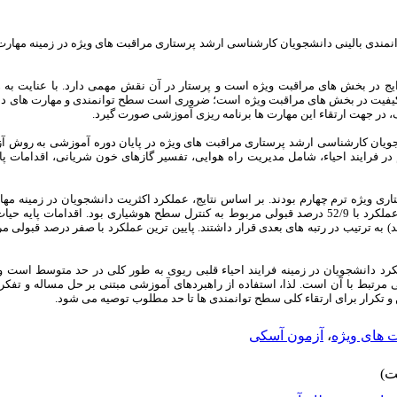
مندی بالینی دانشجویان کارشناسی ارشد پرستاری مراقبت های ویژه در زمینه
مهارت
 رایج در بخش های مراقبت ویژه است و پرستار در آن نقش مهمی دارد. با عنایت ب
ن کیفیت در بخش های مراقبت ویژه است؛ ضروری است سطح توانمندی و مهارت های دان
 در جهت ارتقاء این مهارت ها برنامه ریزی آموزشی صورت گیرد.
جویان کارشناسی ارشد پرستاری مراقبت های ویژه در پایان دوره آموزشی به روش آ
در فرایند احیاء، شامل
مدیریت راه هوایی، تفسیر گازهای خون شریانی
، اقدامات پا
وی ارشد پرستاری ویژه ترم چهارم بودند. بر اساس نتایج، عملکرد اکثریت دانشجویان در زمینه 
35/3 درصد) و تفسیر نوار قلب (11/8 درصد) به ترتیب در رتبه های بعدی قرار داشتند. پایین ترین عملکرد با صفر در
کرد دانشجویان در زمینه فرایند احیاء قلبی ریوی به طور کلی در حد متوسط است
لی مرتبط با آن است. لذا، استفاده از راهبردهای آموزشی مبتنی بر حل مساله و تفک
و تکرار برای ارتقاء کلی سطح توانمندی ها تا حد مطلوب توصیه می شود.
 های ویژه
،
آزمون آسکی