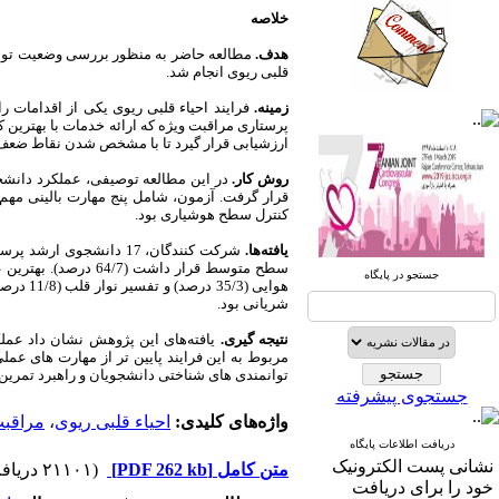
خلاصه
هدف.
مطالعه حاضر به منظور
بررسی وضعیت توان
قلبی ریوی انجام شد.
زمینه.
فرایند احیاء قلبی ریوی یکی از اقدامات
صندوق پستی:
1569-14665
پرستاری مراقبت ویژه که ارائه خدمات با بهتری
ارزشیابی قرار گیرد تا با مشخص شدن نقاط ضعف،
تلفاکس: 23922270-021
روش کار.
در این مطالعه توصیفی، عملکرد دانش
قرار گرفت. آزمون، شامل پنج مهارت بالینی مهم 
تلفن: 6-22663165-021
کنترل سطح هوشیاری بود.
یافته‌ها.
شرکت کنندگان، 17 دانشج
آدرس پایگاه الکترونیکی:
جستجو در پایگاه
http://journal.icns.org.ir
هوایی (
شریانی بود.
آدرس‌ پست الکترونیکی انجمن:
نتیجه گیری.
یافته‌های این پژوهش نشان داد عمل
info@icns.org.ir
مربوط به این فرایند پایین تر از مهارت های عم
توانمندی های شناختی دانشجویان و راهبرد تمرین 
جستجوی پیشرفته
آدرس پست الکترونیکی نشریه:
واژه‌های کلیدی:
احیاء قلبی ریوی
،
مراقبت
journal@icns.org.ir
دریافت اطلاعات پایگاه
نشانی پست الکترونیک
متن کامل
[PDF 262 kb]
(۲۱۱۰۱ دریافت)
نشانی مجله: تهران، خیابان ولیعصر،
خود را برای دریافت