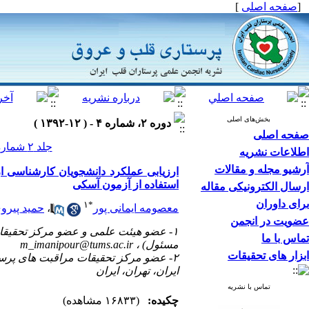
[
صفحه اصلی
]
بخش‌های اصلی
دوره ۲، شماره ۴ - ( ۱۲-۱۳۹۲ )
صفحه اصلی
جلد ۲ شماره ۴ صفحات ۳۴-۲۶
اطلاعات نشریه
آرشیو مجله و مقالات
ارزیابی عملکرد دانشجویان کارشناسی ار
استفاده از آزمون آسکی
ارسال الکترونیکی مقاله
برای داوران
۱
*
معصومه ایمانی پور
،
حمید پیرو
عضویت در انجمن
۱- عضو هیئت علمی و عضو مرکز تحقیقات
تماس با ما
مسئول) ،
m_imanipour@tums.ac.ir
ابزار های تحقیقات
۲- عضو مرکز تحقیقات مراقبت های پرس
ایران، تهران، ایران
تماس با نشریه
چکیده:
(۱۶۸۳۳ مشاهده)