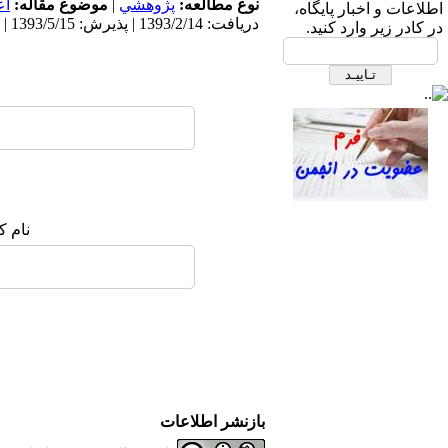
ابتدای بزرگراه نیایش، بیمارستان
نوع مطالعه:
پژوهشي
|
موضوع مقاله:
اع
اطلاعات و اخبار پایگاه،
دریافت: 1393/2/14 | پذیرش: 1393/5/15 | انتشار: 1393/7/6 | انتشار الکترونیک: 1393/7/6
قلب شهید رجایی- ساختمان انجمن
در کادر زیر وارد کنید.
های علمی، طبقه دوم، انجمن علمی
پرستاری قلب و عروق ایران
نام ک
صندوق پستی:
1569-14665
تلفاکس: 23922270-021
تلفن: 6-22663165-021
آدرس پایگاه الکترونیکی:
http://journal.icns.org.ir
بازنشر اطلاعات