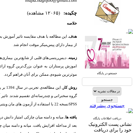
majid.haghjoo@gmail.com
چکیده:
(۱۲۰۶۵ مشاهده)
خلاصه
صندوق پستی:
1569-14665
هدف.
این مطالعه‌ با هدف مقایسه‌ تاثیر آموزش 
از بیمار دارای پیس‌میکر موقت انجام شد.
تلفاکس: 23922270-021
تلفن: 6-22663165-021
زمینه
.
دیس‌ریتمی‌های قلبی از شایع‌ترین بیماری‌
اموزش پرستاران به عنوان بزرگ‌ترین گروه ارائ
آدرس پایگاه الکترونیکی:
جستجو در پایگاه
موثرترین شیوه‌ی ممکن برای آنان فراهم گردد.
http://journal.icns.org.ir
روش کار.
آدرس‌ پست الکترونیکی انجمن:
info@icns.org.ir
گروه سخنرانی و چندرسانه‌ای تقسیم شدند. تاثیر
SPSS
نسخه 22 با استفاده از آزمون های مان ویتنی و ویلکاکسون تحلیل شدند.
جستجوی پیشرفته
آدرس پست الکترونیکی نشریه:
journal@icns.org.ir
یافته ها.
دریافت اطلاعات پایگاه
نشانی پست الکترونیک
نشانی مجله: تهران، خیابان ولیعصر،
خود را برای دریافت