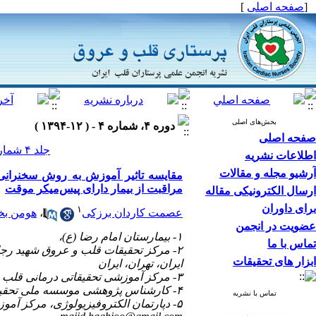
[
صفحه اصلی
]
بخش‌های اصلی
دوره ۴، شماره ۴ - ( ۱۲-۱۳۹۴ )
صفحه اصلی
جلد ۴ شماره ۴ صفحات ۱۳-۶
اطلاعات نشریه
آرشیو مجله و مقالات
مقایسه‌ تاثیر آموزش به روش سخنرانی
مراقبت از بیمار دارای پیس‌میکر موقت
ارسال الکترونیکی مقاله
برای داوران
۱
عصمت کاردان برزکی
،
هومن بخ
عضویت در انجمن
۱- بیمارستان امام رضا (ع)،
تماس با ما
۲- مرکز تحقیقات قلب و عروق شهید رج
ابزار های تحقیقات
ایران، تهران، ایران
۳- مرکز آموزشی تحقیقاتی درمانی قلب و عروق شهید رجائی، تهران، ایران
۴- کارشناس پژوهشی موسسه ملی تحقیقات سلامت، دانشگاه علوم پزشکی شهید بهشتی، تهران، ایران
تماس با نشریه
۵- دپارتمان الکتروفیزیولوژی، مرکز آموزشی تحقیقاتی درمانی قلب و عروق شهید رجائی، تهران، ایران (*نویسنده مسئول) ،