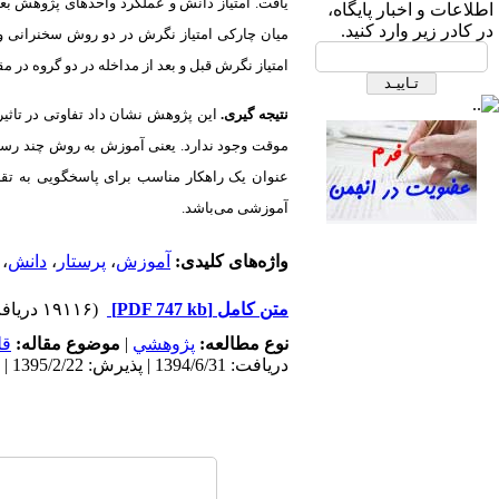
ابتدای بزرگراه نیایش، بیمارستان
یافت. امتیاز دانش و عملکرد واحدهای پژوهش بعد
اطلاعات و اخبار پایگاه،
قلب شهید رجایی- ساختمان انجمن
در کادر زیر وارد کنید.
های علمی، طبقه دوم، انجمن علمی
امتیاز نگرش قبل و بعد از مداخله در دو گروه در م
پرستاری قلب و عروق ایران
نتیجه گیری.
این پژوهش نشان داد تفاوتی در تاثی
موقت وجود ندارد. یعنی آموزش به روش چند رسانه‌
عنوان یک راهکار مناسب برای پاسخگویی به تقا
آموزشی می‌باشد.
واژه‌های کلیدی:
آموزش
،
پرستار
،
دانش
،
صندوق پستی:
1569-14665
متن کامل
[PDF 747 kb]
(۱۹۱۱۶ دریافت)
نوع مطالعه:
پژوهشي
|
موضوع مقاله:
قل
تلفاکس: 23922270-021
دریافت: 1394/6/31 | پذیرش: 1395/2/22 | انتشار: 1395/4/9 | انتشار الکترونیک: 1395/4/9
تلفن: 6-22663165-021
آدرس پایگاه الکترونیکی:
http://journal.icns.org.ir