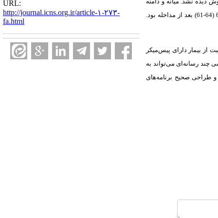
 دیده نشد. میانه و دامنه
URL:
http://journal.icns.org.ir/article-۱-۲۷۳-
میان چارکی امتیاز نگرش در دو روش سخنرانی و چندرسانه‌ای به ترتیب 62/5 (64-60) و 64 (66-63) قبل از مداخله، و 64 (64-60) و 63 (64-61) بعد از مداخله بود.
fa.html
 از بیمار دارای پیس‌میکر
 چند رسانه‌ای می‌تواند به
و طراحی صحیح برنامه‌های