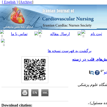
[ English ]
]
Archive
[
برگشت به فهرست نسخه ها
ش‌های قلب در زمینه
۵
*
و
نشگاه علوم پزشکی
Download citation: