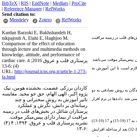
BibTeX
|
RIS
|
EndNote
|
Medlars
|
ProCite
|
Reference Manager
|
RefWorks
Send citation to:
Mendeley
Zotero
RefWorks
Kardan Barzoki E, Bakhshandeh H,
ش‌های قلب در زمینه مراقبت
nikpajouh A, Elahi E, Haghjoo M.
Comparison of the effect of education
through lecture and multimedia methods on
knowledge, attitude, and performance of
تن پیس‌میکر موقت می‌باشد.
cardiac care. پرستاری قلب و عروق 2016; 4
(4) :6-13
لازم است تا این آموزش به
URL:
http://journal.icns.org.ir/article-1-273-
fa.html
کاردان برزکی عصمت، بخشنده هومن، نیک
. شرکت کنندگان به روش تصادفی به دو
پژوه اکبر، الهی الهام، حق جو مجید. مقایسه‌
 شد. داده‌ها در نرم افزار
تاثیر آموزش به روش سخنرانی و چند
رسانه‌ای بر دانش، نگرش و عملکرد
پرستاران شاغل در بخش‌های قلب در زمینه
مراقبت از بیمار دارای پیس‌میکر موقت.
میانه و دامنه میان چارکی امتیاز دانش در دو روش سخنرانی و چندرسانه‌ای به ترتیب از 12/5 (14-10) و 11 (12-9) قبل از مداخله به 17 (19-15) و 17 (19-13)
نشریه پرستاری قلب و عروق. ۱۳۹۴; ۴ (۴)
:۶-۱۳
بعد از مداخله افزایش یافت. میانه و دامنه میان چارکی امتیاز عملکرد از 29 (30-26) و 30 (31-26) قبل از مداخله به 34 (35-32) و 34 (35-32) بعد از مداخله افزایش