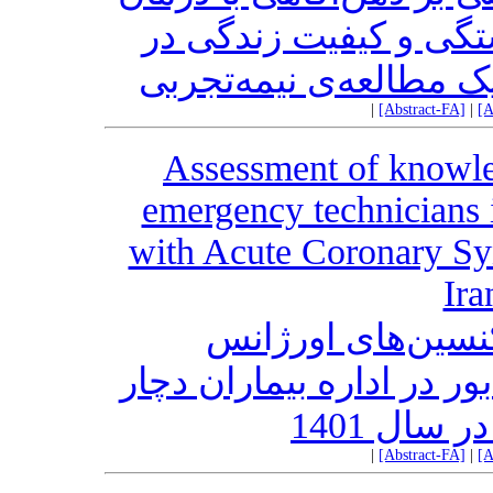
تگی و کیفیت زندگی در
یک مطالعه‌ی نیمه‌تجربی
|
[Abstract-FA]
|
[A
Assessment of knowled
emergency technicians 
with Acute Coronary S
Ira
سین‌های اورژانس
 در اداره‌ بیماران دچار
سال 1401
|
[Abstract-FA]
|
[A