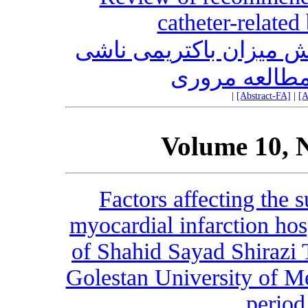
catheter-related
ش میزان باکتریمی ناشی
مطالعه مروری
|
[Abstract-FA]
|
[A
Volume 10, 
Factors affecting the s
myocardial infarction hosp
of Shahid Sayad Shirazi 
Golestan University of Me
period