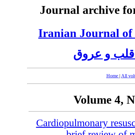
Journal archive fo
Iranian Journal of
قلب و عروق
Home
|
All vo
Volume 4, N
Cardiopulmonary resusc
brief review of 