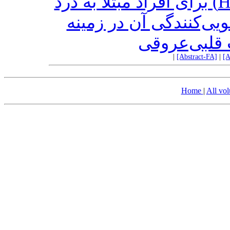
”مسیر هارت“ (HEART Pathway) برای افراد مبتلا به درد
حاد قفسه سینه و قدرت
رخدادهای ن
|
[Abstract-FA]
|
[A
Home
|
All vo