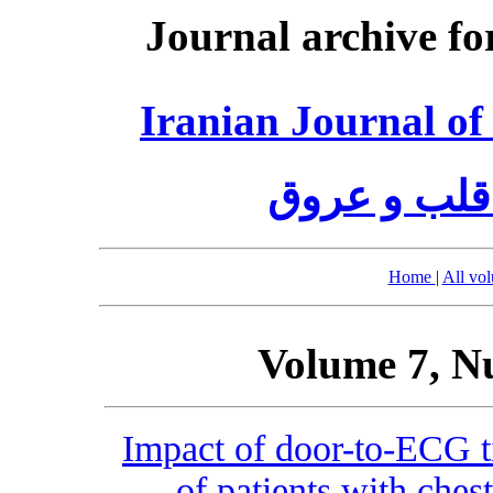
Journal archive fo
Iranian Journal of
قلب و عروق
Home
|
All vo
Volume 7, N
Impact of door-to-ECG t
of patients with ches