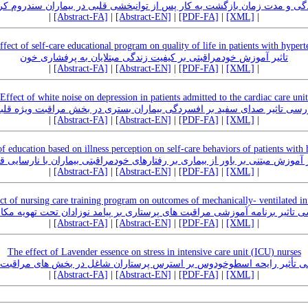
گی و مدت زمان بازگشت به کار پس از توانبخشی قلبی در بیماران سندروم کر
|
[Abstract-FA]
|
[Abstract-EN]
|
[PDF-FA]
|
[XML]
|
ffect of self-care educational program on quality of life in patients with hypert
تاثیر آموزش خودمراقبتی بر کیفیت زندگی مبتلایان به پرفشاری خون
|
[Abstract-FA]
|
[Abstract-EN]
|
[PDF-FA]
|
[XML]
|
Effect of white noise on depression in patients admitted to the cardiac care unit
رسی تاثیر صدای سفید بر افسردگی بیماران بستری در بخش مراقبت ویژه قلب
|
[Abstract-FA]
|
[Abstract-EN]
|
[PDF-FA]
|
[XML]
|
of education based on illness perception on self-care behaviors of patients with h
ر آموزش مبتنی بر باور از بیماری بر رفتارهای خودمراقبتی بیماران با نارسایی ق
|
[Abstract-FA]
|
[Abstract-EN]
|
[PDF-FA]
|
[XML]
|
ct of nursing care training program on outcomes of mechanically- ventilated in
 تاثیر برنامه آموزشی مراقبت های پرستاری بر پیامد نوزادان تحت تهویه مکا
|
[Abstract-FA]
|
[Abstract-EN]
|
[PDF-FA]
|
[XML]
|
The effect of Lavender essence on stress in intensive care unit (ICU) nurses
 تأثیر رایحه اسطوخودوس بر استرس پرستاران شاغل در بخش های مراقبت 
|
[Abstract-FA]
|
[Abstract-EN]
|
[PDF-FA]
|
[XML]
|