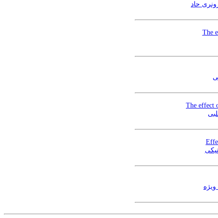
ونری حاد
The e
ی
The effect 
لبی
Effe
نیکی
ویژه