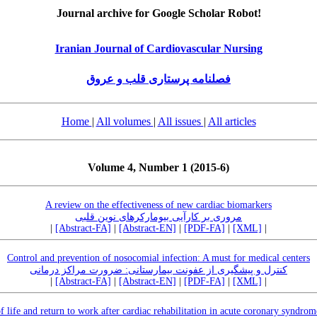
Journal archive for Google Scholar Robot!
Iranian Journal of Cardiovascular Nursing
فصلنامه پرستاری قلب و عروق
Home
|
All volumes
|
All issues
|
All articles
Volume 4, Number 1 (2015-6)
A review on the effectiveness of new cardiac biomarkers
مروری بر کارآیی بیومارکرهای نوین قلبی
|
[Abstract-FA]
|
[Abstract-EN]
|
[PDF-FA]
|
[XML]
|
Control and prevention of nosocomial infection: A must for medical centers
کنترل و پیشگیری از عفونت بیمارستانی: ضرورت مراکز درمانی
|
[Abstract-FA]
|
[Abstract-EN]
|
[PDF-FA]
|
[XML]
|
f life and return to work after cardiac rehabilitation in acute coronary syndrom