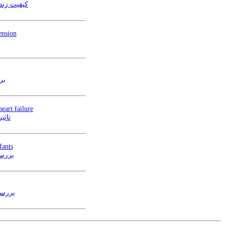
کیفیت زند
ension
بر
eart failure
تاثی
fants
بررسی
بررسی