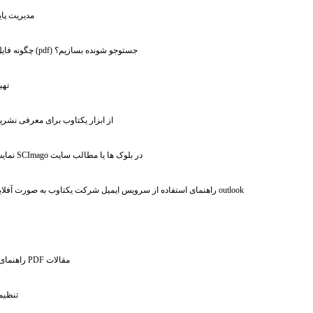
: مدیریت پ
: چگونه فایل پی دی اف (pdf) جستوجو شونده بسازیم؟
: ته
: از ابزار یکتاوب برای معرفی نشری
: نمایش نمودارهای SCImago در بلوک ها یا مطالب سایت
: راهنمای استفاده از سرویس ایمیل شرکت یکتاوب به صورت آفلاین - استفاده از outlook
:
: راهنمای درج متون در فایل PDF مقالات
: تنظی