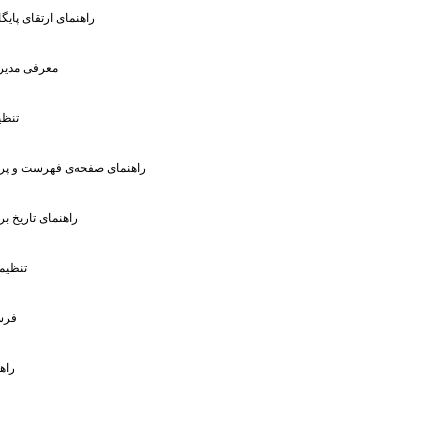
: راهنمای ارتقای پایگ
: معرفى مدیر
: تن
: راهنمای صفحه‌ی فهرست و پرو
: راهنمای تاریخ 
: تنظی
: فر
: را