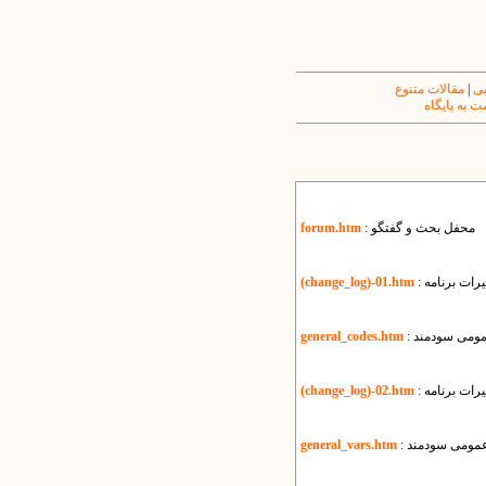
یی
|
مقالات متنوع
 به پایگاه
: محفل بحث و گفتگو
forum.htm
رات برنامه
(change_log)-01.htm
عمومی سودمند
general_codes.htm
رات برنامه
(change_log)-02.htm
 عمومی سودمند
general_vars.htm