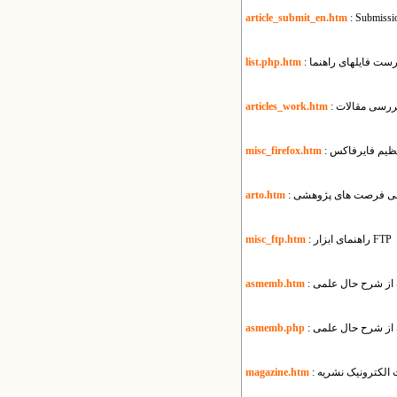
article_submit_en.htm
: Submissio
هرست فایل​های راهنما
list.php.htm
بررسی مقالات
articles_work.htm
تنظیم فایرفاکس
misc_firefox.htm
سانی فرصت های پژوهشی
arto.htm
: راهنمای ابزار FTP
misc_ftp.htm
ه از شرح حال علمی
asmemb.htm
ه از شرح حال علمی
asmemb.php
ت الکترونیک نشریه
magazine.htm