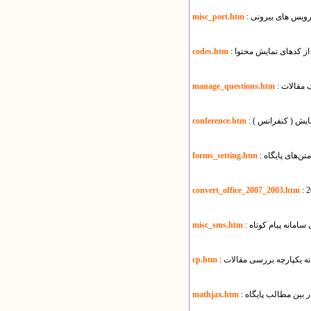
سرویس های بیرونی
misc_port.htm
 از کدهای نمایش محتوا
codes.htm
ک مقالات
manage_questions.htm
مایش ( کنفرانس )
conference.htm
متن‌های پایگاه
forms_setting.htm
convert_office_2007_2003.htm
ی سامانه پیام کوتاه
misc_sms.htm
انه یکپارچه بررسی مقالات
cp.htm
 بین مطالب پایگاه
mathjax.htm