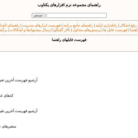
راهنمای مجموعه نرم افزارهای یکتاوب
 رفع اشکال
|
راه‌اندازی اولیه
|
راهنمای جامع برنامه
|
فهرست ابزارهای مدیریت
|
راهنمای الفبا
اهنما
|
فهرست فایل ها
|
پرسش‌های متداول
|
تالار گفتگو
|
ارسال پیشنهادها و اشکالات
|
برگشت
فهرست فایل​های راهنما
: آرشیو فهرست آخرین تغیی
: کدهای 
: آرشیو فهرست آخرین تغیی
: متغیرهای