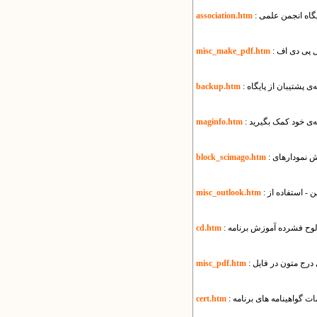
ایگاه انجمن علمی
association.htm
misc_make_pdf.htm
یه‌ی پشتیبان از پایگاه
backup.htm
ه‌ی خود کمک بگیرید
maginfo.htm
block_scimago.htm
misc_outlook.htm
 لوح فشرده آموزش برنامه
cd.htm
misc_pdf.htm
مات گواهینامه های برنامه
cert.htm