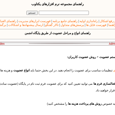
راهنمای مجموعه نرم افزارهای یکتاوب
 رفع اشکال
|
راه‌اندازی اولیه
|
راهنمای جامع برنامه
|
فهرست ابزارهای مدیریت
|
راهنمای الفبا
اهنما
|
فهرست فایل ها
|
پرسش‌های متداول
|
تالار گفتگو
|
ارسال پیشنهادها و اشکالات
|
برگشت
راهنمای انواع و مراحل عضویت از طریق پایگاه انجمن
سیستم عضویت + روش عضویت کاربران:
ی
تنظیمات مناسب برای عضویت را انجام دهید. در این بخش حتما باید
انواع عضویت
و هزینه ها
عالسازی فرم ها
می توانید تعیین کنید که برای عضویت فرم ثبت نام در پایگاه (عضویت سا
ار خواهید داد.
 (به خصوص
روش های پرداخت هزینه ها
را مشخص کنید)