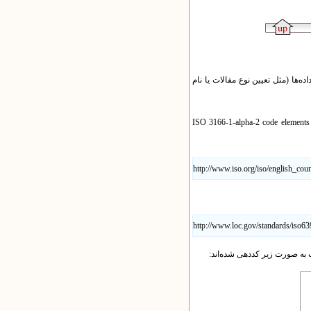
‌ها (مثل تعیین نوع مقالات یا نام
هر جا که استانداردهایی وجود داشته‌ است سعی شده است از آنها استفاده شود. برای مثال کشورها مطابق استاندارد ISO 3166-1-alpha-2 code elements
http://www.iso.org/iso/english_cou
http://www.loc.gov/standards/iso63
 به صورت زیر کددهی شده‌اند: