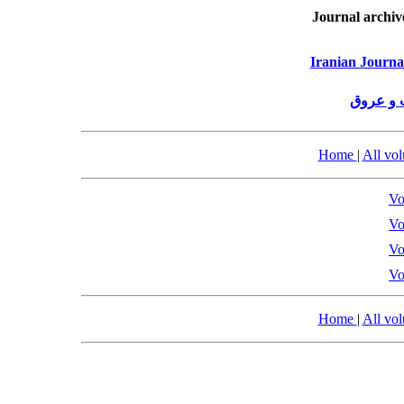
Journal archiv
Iranian Journa
 و عروق
Home
|
All vo
Vo
Vo
Vo
Vo
Home
|
All vo