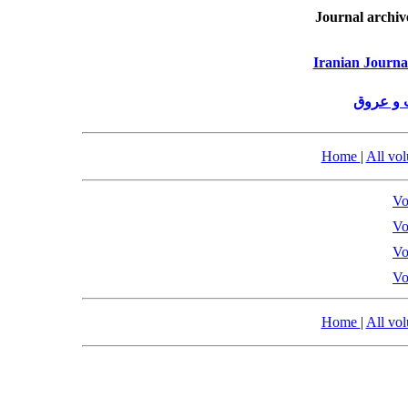
Journal archiv
Iranian Journa
 و عروق
Home
|
All vo
Vo
Vo
Vo
Vo
Home
|
All vo