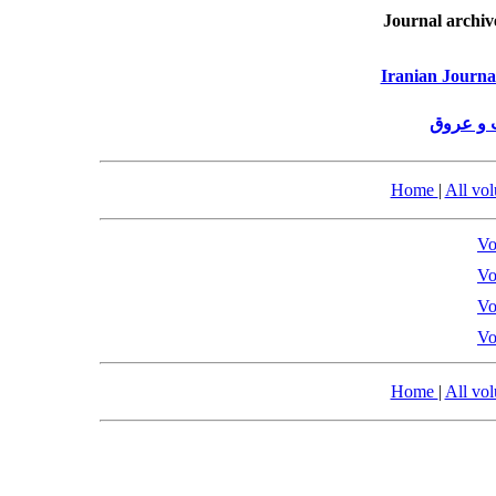
Journal archiv
Iranian Journa
 و عروق
Home
|
All vo
Vo
Vo
Vo
Vo
Home
|
All vo