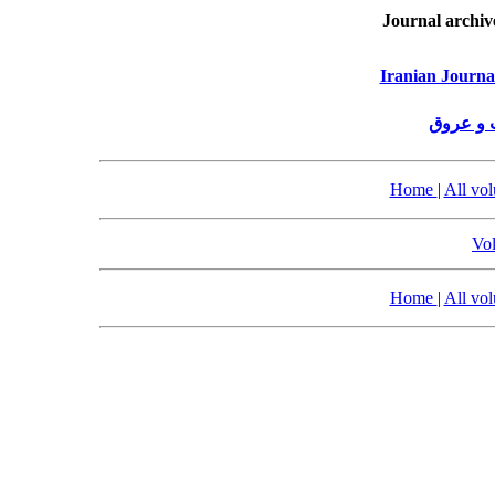
Journal archiv
Iranian Journa
 و عروق
Home
|
All vo
Vol
Home
|
All vo