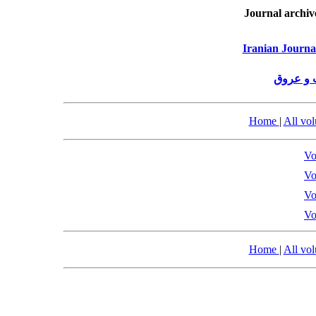
Journal archiv
Iranian Journa
 و عروق
Home
|
All vo
Vo
Vo
Vo
Vo
Home
|
All vo