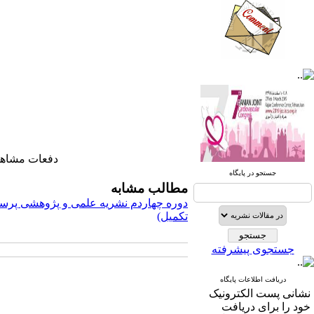
صندوق پستی:
1569-14665
تلفاکس: 23922270-021
تلفن: 6-22663165-021
دفعات مشاهده: ۱۹۷۴ 
آدرس پایگاه الکترونیکی:
جستجو در پایگاه
http://journal.icns.org.ir
مطالب مشابه
دوره چهاردم نشریه علمی و پژوهشی پرست
آدرس‌ پست الکترونیکی انجمن:
تکمیل)
info@icns.org.ir
جستجوی پیشرفته
آدرس پست الکترونیکی نشریه:
journal@icns.org.ir
دریافت اطلاعات پایگاه
نشانی پست الکترونیک
نشانی مجله: تهران، خیابان ولیعصر،
خود را برای دریافت