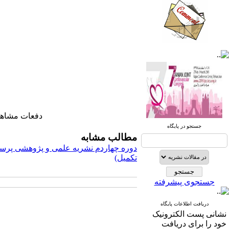
صندوق پستی:
1569-14665
تلفاکس: 23922270-021
تلفن: 6-22663165-021
دفعات مشاهده: ۳۳۷۸ 
آدرس پایگاه الکترونیکی:
جستجو در پایگاه
http://journal.icns.org.ir
مطالب مشابه
دوره چهاردم نشریه علمی و پژوهشی پرست
آدرس‌ پست الکترونیکی انجمن:
تکمیل)
info@icns.org.ir
جستجوی پیشرفته
آدرس پست الکترونیکی نشریه:
journal@icns.org.ir
دریافت اطلاعات پایگاه
نشانی پست الکترونیک
نشانی مجله: تهران، خیابان ولیعصر،
خود را برای دریافت