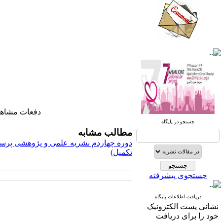
صندوق پستی:
1569-14665
تلفاکس: 23922270-021
تلفن: 6-22663165-021
دفعات مشاهده: ۲۶۸۷ 
آدرس پایگاه الکترونیکی:
جستجو در پایگاه
http://journal.icns.org.ir
مطالب مشابه
دوره چهاردم نشریه علمی و پژوهشی پرست
آدرس‌ پست الکترونیکی انجمن:
تکمیل)
info@icns.org.ir
جستجوی پیشرفته
آدرس پست الکترونیکی نشریه:
journal@icns.org.ir
دریافت اطلاعات پایگاه
نشانی پست الکترونیک
نشانی مجله: تهران، خیابان ولیعصر،
خود را برای دریافت