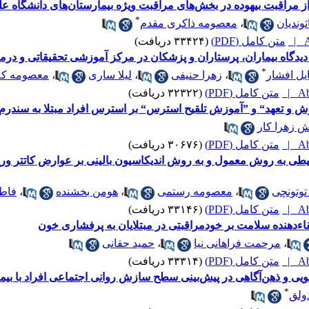
 مراقبت بیهوده در بخش‌های مراقبت ویژه بیمارستان‌های دانشگاه عل
*
وندیان
،
معصومه ذاکری مقدم
A
متن کامل (PDF)
(۳۳۴۲۴ دریافت)
 دیدگاه بیماران، پرستاران و پزشکان در مرکز آموزشی تحقیقاتی و در
*
یل افشار
،
زهرا حنیفی
،
لیلا ساری
،
معصومه کل
Abs
متن کامل (PDF)
(۳۲۳۲۲ دریافت)
یرش و تعهد“ و ”آموزش تلقیح استرس“ بر استرس افراد مبتلا به سند
ش زهرا کار
Abs
متن کامل (PDF)
(۳۰۶۷۶ دریافت)
محیطی به روش معمول و به روش اندیکاسیون بالینی بر عوارض کاتتر و
توتونچی
،
معصومه رستمی
،
هومن بخشنده
،
فاطم
Abs
متن کامل (PDF)
(۳۳۱۴۶ دریافت)
اء‌دهنده سلامت بر خودمراقبتی در مبتلایان به پرفشاری خون
،
مرحمت فراهانی نیا
،
حمید حقانی
Abs
متن کامل (PDF)
(۳۳۳۱۴ دریافت)
 و ذهن‌آگاهی در پیش‌بینی سطح سازش روانی اجتماعی افراد با بی
*
ولق