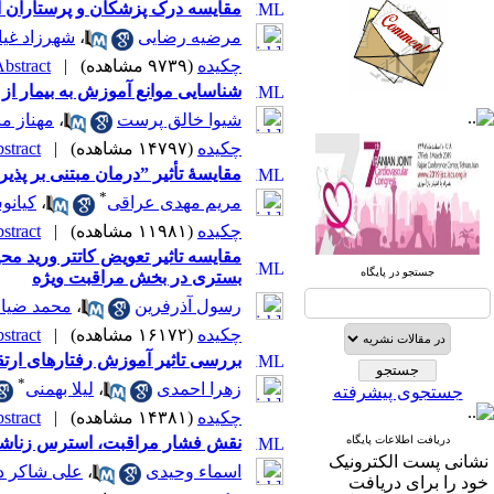
مقایسه درک پزشکان و پرستاران از
مرضیه رضایی
،
شهرزاد غیاث
چکیده
(۹۷۳۹ مشاهده)
|
bstract |
شناسایی موانع آموزش به بیمار از
شیوا خالق پرست
،
مهناز ما
صندوق پستی:
1569-14665
چکیده
(۱۴۷۹۷ مشاهده)
|
tract |
تلفاکس: 23922270-021
مقایسۀ تأثیر ”درمان مبتنی بر پذ
*
مریم مهدی عراقی
،
کیانو
تلفن: 6-22663165-021
چکیده
(۱۱۹۸۱ مشاهده)
|
tract |
مقایسه تاثیر تعویض کاتتر ورید 
آدرس پایگاه الکترونیکی:
جستجو در پایگاه
بستری در بخش مراقبت ویژه
http://journal.icns.org.ir
رسول آذرفرین
،
محمد ضیا 
آدرس‌ پست الکترونیکی انجمن:
چکیده
(۱۶۱۷۲ مشاهده)
|
tract |
info@icns.org.ir
بررسی تاثیر آموزش رفتارهای ارتق
*
زهرا احمدی
،
لیلا بهمنی
جستجوی پیشرفته
آدرس پست الکترونیکی نشریه:
چکیده
(۱۴۳۸۱ مشاهده)
|
tract |
journal@icns.org.ir
دریافت اطلاعات پایگاه
نقش فشار مراقبت، استرس زناشویی
نشانی پست الکترونیک
نشانی مجله: تهران، خیابان ولیعصر،
اسماء وحیدی
،
علی شاکر د
خود را برای دریافت