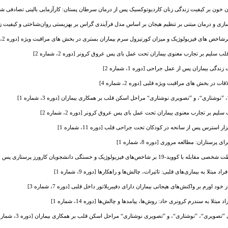
ون بر کیفیت زندگی زنان کاردیوتوکسیک پس از درمان سرطان پستان: کارآزمایی بالینی تصادفی شده دو سوکو
ازی و درمان مبتنی بر تنظیم هیجان بر اساس مدل فرآیندی گراس بر بهزیستی روان‌شناختی و کیفیت زندگی حرف
شاخص های فیزیولوژیک و میزان کورتیزول سرم بیماران بستری در بخش های مراقبت ویژه [دوره 2، شماره 4]
 سلیم بر تجارب معنوی بیماران تحت عمل بای پس عروق کرونر [دوره 2، شماره 2]
ی بیماران پس از عمل جراحی [دوره 1، شماره 2]
ت در بخش های مراقبت ویژه قلبی [دوره 2، شماره 4]
وشتاری“، و ”تصویری نوشتاری“ مراحل اسکن قلب بر همکاری بیماران [دوره 3، شماره 1]
یم بر تجارب معنوی بیماران تحت عمل بای پس عروق کرونر [دوره 2، شماره 2]
 استرس پس از سانحه در کودکان تحت جراحی قلب [دوره 11، شماره 1]
ستاران: مطالعه مروری [دوره 8، شماره 1]
 کارورز پرستاری پس از عملیات احیای قلبی‌ریوی: یک مطالعه کارآزمایی بالینی [دوره 12، شماره 1]
بتلا به بیماری‌های قلبی: تاثیرات، چالش‌ها و راهکارها [دوره 9، شماره 1]
 اورم بر واکنش‌های هیجانی بیماران دارای دفیبریلاتور داخل قلبی [دوره 7، شماره 3]
تلا به سندرم کرونری حاد: روش‌ها، پیامدها و چالش‌ها [دوره 14، شماره 1]
تصویری“، ”نوشتاری“، و ”تصویری نوشتاری“ مراحل اسکن قلب بر همکاری بیماران [دوره 3، شماره 1]