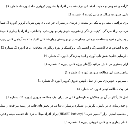
رآمدی عمومی و حمایت اجتماعی درک شده در افراد با سندروم کرونری حاد [دوره 6، شماره 3]
ضرورت مراکز درمانی [دوره 4، شماره 1]
 مراقبتی تلفنی و پیامکی بر تبعیت از درمان در بیماران جراحی بای پس شریان کرونر [دوره 3، شماره 2]
مانی بر افسردگی، کیفیت زندگی زناشویی، خوش‌بینی و بهزیستی اجتماعی در افراد با بیماری قلبی‌عروقی [دوره 
رش و تعهد و شناخت درمانی هیجان‌مدار بر بهزیستی روان‌شناختی افراد مبتلا به آریتمی قلبی [دوره 10، شماره 1
ه انقباض های کانسنتریک و ایسنتریک آیزوکینتیک و دورۀ ریکاوری متعاقب آن ها [دوره 2، شماره 2]
سایی قلب: نقش تاب آوری و امید به زندگی [دوره 7، شماره 4]
 بستری در بخش مراقبتهای ویژه قلبی [دوره 3، شماره 4]
رستاران: مطالعه مروری [دوره 8، شماره 1]
م با خونریزی پس از عمل بای­پس عروق کرونر [دوره 9، شماره 1]
 مطالعه کیفی [دوره 2، شماره 4]
یرگذار بر آن در مبتلایان به نارسایی قلبی در ایران: یک مطالعه مروری [دوره 11، شماره 1]
ند رسانه‌ای بر دانش، نگرش و عملکرد پرستاران شاغل در بخش‌های قلب در زمینه مراقبت از بیمار دارای پی
تلا به درد حاد قفسه سینه و قدرت پیشگویی‌کنندگی آن در زمینه رخدادهای نامطلوب قلبی‌عروقی [دوره 12، شماره 1]
یماری های قلبی عروقی [دوره 1، شماره 3]