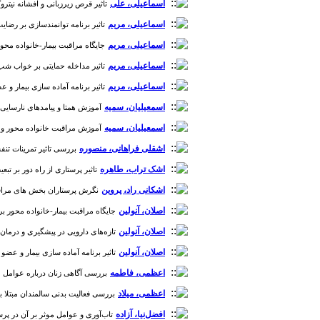
اسماعیلی، علی
تاثیر قرص زیرزبانی و افشانه نیتروگل
اسماعیلی، مریم
تاثیر برنامه توانمندسازی بر رضایت از 
اسماعیلی، مریم
جایگاه مراقبت بیمار-خانواده محور بر 
اسماعیلی، مریم
تاثیر مداخله حمایتی بر خواب شب قبل
اسماعیلی، مریم
تاثیر برنامه آماده سازی بیمار و عض
اسمعیلیان، سمیه
آموزش همتا و پیامدهای نارسایی قلبی:
اسمعیلیان، سمیه
آموزش مراقبت خانواده محور و پیامدها
اشقلی فراهانی، منصوره
بررسی تاثیر تمرینات تنفسی
اشک تراب، طاهره
تاثیر پرستاری از راه دور بر تبعیت
اشکانی راد، پروین
نگرش پرستاران بخش های مراقبت ویژ
اصلان، آنولین
جایگاه مراقبت بیمار-خانواده محور بر بهبو
اصلان، آنولین
تازه‌های دارویی در پیشگیری و درمان ترو
اصلان، آنولین
تاثیر برنامه آماده سازی بیمار و عضو خا
اعظمی، فاطمه
بررسی آگاهی زنان درباره عوامل خطر ب
اعظمی، میلاد
بررسی فعالیت بدنی سالمندان مبتلا به بیما
افضل‌نیا، آزاده
تاب‌آوری و عوامل موثر بر آن در پرستار