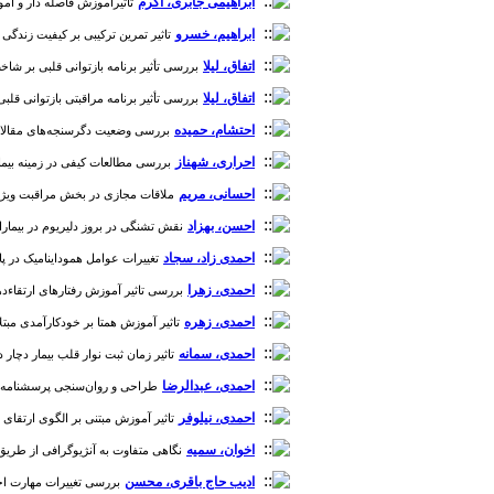
info@icns.org.ir
ابراهیمی جابری، اکرم
تاثیرآموزش فاصله دار و آموزش
ابراهیم، خسرو
تاثیر تمرین ترکیبی بر کیفیت زندگی بیمارا
آدرس پست الکترونیکی نشریه:
اتفاق، لیلا
بررسی تأثیر برنامه بازتوانی قلبی بر شاخص‌
journal@icns.org.ir
اتفاق، لیلا
بررسی تأثیر برنامه مراقبتی بازتوانی قلبی 
نشانی مجله: تهران، خیابان ولیعصر،
احتشام، حمیده
بررسی وضعیت دگرسنجه‌های مقالات منتشرشد
ابتدای بزرگراه نیایش، بیمارستان
احراری، شهناز
بررسی مطالعات کیفی در زمینه بیماری‌
قلب شهید رجایی- ساختمان انجمن
احسانی، مریم
های علمی، طبقه دوم، انجمن علمی
ملاقات مجازی در بخش‌ مراقبت ویژه در دوران کووید-۱۹: پنجره‌ای رو به مراقبت بیما
پرستاری قلب و عروق ایران
احسن، بهزاد
نقش تشنگی در بروز دلیریوم در بیماران 
احمدی زاد، سجاد
تغییرات عوامل هموداینامیک در پاسخ 
احمدی، زهرا
بررسی تاثیر آموزش رفتارهای ارتقاء‌دهنده
احمدی، زهره
تاثیر آموزش همتا بر خودکارآمدی مبتلایان به
احمدی، سمانه
تاثیر زمان ثبت نوار قلب بیمار دچار د
احمدی، عبدالرضا
طراحی و روان‌سنجی پرسشنامه آگاه
احمدی، نیلوفر
تاثیر آموزش مبتنی بر الگوی ارتقای سلا
اخوان، سمیه
نگاهی متفاوت به آنژیوگرافی از طریق شریان ر
ادیب حاج باقری، محسن
بررسی تغییرات مهارت احیا