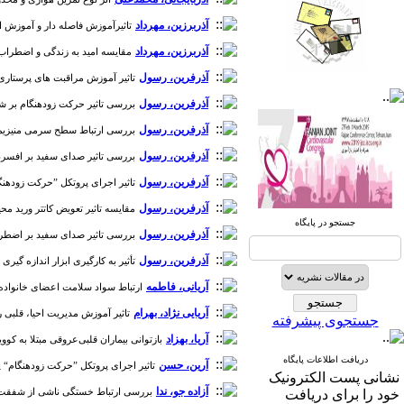
آذربرزین، مهرداد
تاثیرآموزش فاصله دار و آموزش انبوه
آذربرزین، مهرداد
مقایسه امید به زندگی و اضطراب نوجوا
صندوق پستی:
1569-14665
آذرفرین، رسول
تاثیر آموزش مراقبت های پرستاری ق
آذرفرین، رسول
بررسی تاثیر حرکت زودهنگام بر شاخص
تلفاکس: 23922270-021
آذرفرین، رسول
بررسی ارتباط سطح سرمی منیزیم با خو
تلفن: 6-22663165-021
آذرفرین، رسول
بررسی تاثیر صدای سفید بر افسردگی ب
آدرس پایگاه الکترونیکی:
آذرفرین، رسول
تاثیر اجرای پروتکل ”حرکت زودهنگام“ 
http://journal.icns.org.ir
آذرفرین، رسول
مقایسه تاثیر تعویض کاتتر ورید مح
جستجو در پایگاه
آذرفرین، رسول
بررسی تاثیر صدای سفید بر اضطراب بی
آدرس‌ پست الکترونیکی انجمن:
info@icns.org.ir
آذرفرین، رسول
تأثیر به کارگیری ابزار اندازه گیری 
آریانی، فاطمه
ارتباط سواد سلامت اعضای خانواده با عمل
آدرس پست الکترونیکی نشریه:
آریایی نژاد، بهرام
تاثیر آموزش مدیریت احیا، قلبی ریوی 
journal@icns.org.ir
جستجوی پیشرفته
آریا، بهزاد
بازتوانی بیماران قلبی‌عروقی مبتلا به کووید-19: یک مطالعه مروری [دوره 9، شمار
نشانی مجله: تهران، خیابان ولیعصر،
دریافت اطلاعات پایگاه
آرین، حسن
تاثیر اجرای پروتکل ”حرکت زودهنگام“ پس از
ابتدای بزرگراه نیایش، بیمارستان
نشانی پست الکترونیک
آزاده جو، ندا
بررسی ارتباط خستگی ناشی از شفقت و حس
خود را برای دریافت
قلب شهید رجایی- ساختمان انجمن