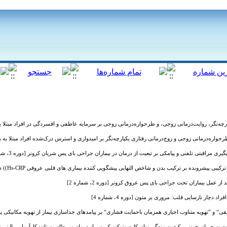
چه‌نگر، روایت‌درمانی زوجی، و طرحواره‌درمانی زوجی بر سرمایه عاطفی و افسردگی در افراد مبتلا به بیماری 
اره‌درمانی زوجی و زوج‌درمانی رفتاری یکپارچه‌نگر بر امیدواری و استرس درک‌شده افراد مبتلا به بیماری عر
ری مراقبتی تلفنی و پیامکی بر تبعیت از درمان در بیماران جراحی بای پس شریان کرونر [دوره 3، شماره 2]
بر ترکیب بدن و شاخص التهابی پیشگویی کننده بیماری های قلبی عروقی Hs-CRP)) در مردان میانسال کم تحرک [دوره 2، شماره 3]
ز عمل بیماران تحت جراحی بای پس عروق کرونر [دوره 2، شماره 2]
 دچار نارسایی قلب: مروری بر متون [دوره 4، شماره 4]
“ و ”تهویه متناوب اجباری همزمان باحمایت فشاری“ بر پیامدهای جداسازی بیمار از تهویه مکانیکی پس از جر
یت جریان خون بر کیفیت زندگی زنان کاردیوتوکسیک پس از درمان سرطان پستان: کارآزمایی بالینی تصادفی ش