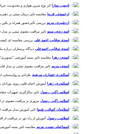
ادیمی، سارا
اثر نوع تمرین هوازی و محدودیت جریان خ
ارجمندی، فریبا
مقایسه تاثیر درمان مبتنی بر ذهنی‌س
اردشیری، مریم
بررسی تأثیرحضور همراه بر بالین بر
اسد زندی، مینو
تاثیر مراقبت معنوی مبتنی بر مدل قلب
اسدی نوقابی، احمد علی
بررسی مقایسه ای کیفیت زندگ
اسدی نوقابی، احمدعلی
دیدگاه پرستاران درباره ملاقا
اسدی، زهرا
مقایسه تاثیر بسته آموزشی ”تصویری“، ”ن
اسدی، مریم
تاثیر مراقبت معنوی مبتنی بر مدل قلب سل
اسکندری حصاری، مرضیه
طراحی و روان‌سنجی ابزار
اسکندری، زهرا
آموزش احیای قلبی ریوی نوزادان برای پر
اسلامی اکبر، رسول
تاثیر به‌کارگیری تجهیزات حفاظت شخصی مقابله با کووید-19 بر شاخص‌های فیزیولوژیک و خستگی دانشجویان
اسلامی اکبر، رسول
مروری بر مراقبت معنوی در افراد م
اسلامیان کوپائی، شیوا
تاثیر آموزش مدل مراقبت از خود
اسلامی، رسول
آموزش از راه دور در مراقبت از افراد مب
اسماعیلی نسب، مریم
مقایسه تاثیر بسته آموزشی ”