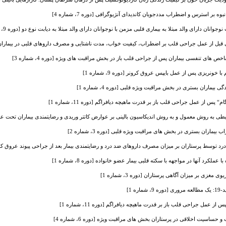
 بر استرس و اضطراب مددجویان کاندیدای آنژیوگرافی [دوره 7، شماره 4]
نان دارای والد مبتلا به بیماری قلبی مزمن با نوجوانان دارای والد مبتلا به دیابت نوع دو [دوره 9، شماره 1]
بل از عمل جراحی قلب بر اضطراب، کیفیت خواب، مدت ناشتایی و مصرف داروهای قلبی در بیماران کاندید جر
 های تنفسی بیماران پس از جراحی قلب باز در بخش مراقبت های ویژه [دوره 4، شماره 3]
نریزی پس از عمل بای­پس عروق کرونر [دوره 9، شماره 1]
یماران بستری در بخش مراقبت ویژه قلبی [دوره 4، شماره 1]
پس از عمل جراحی قلب باز بر قدرت ماهیچه دیافراگم [دوره 11، شماره 1]
یطی به روش معمول و به روش اندیکاسیون بالینی بر عوارض کاتتر وریدی و رضایتمندی بیماران تحت عمل جر
ماران بستری در بخش های مراقبت ویژه قلبی [دوره 3، شماره 2]
درد توسط پرستاران بر میزان مصرف داروهای ضد درد و رضایتمندی بیمار بعد از جراحی پیوند عروق کرونر [دوره 
کرد آنها در مواجهه با سکته قلبی بیمار عضو خانواده [دوره 8، شماره 1]
مغزی بر میزان آگاهی پرستاران [دوره 3، شماره 1]
ه 1]
 عمل جراحی قلب باز بر قدرت ماهیچه دیافراگم [دوره 11، شماره 1]
اسیت اخلاقی در پرستاران بخش های مراقبت ویژه [دوره 6، شماره 4]