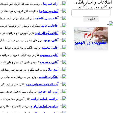
اطلاعات و اخبار پایگاه،
آزاد، علیرضا
بررسی مقایسه ای دو شاخص نوسانات فشار
های علمی، طبقه دوم، انجمن علمی
در کادر زیر وارد کنید.
پرستاری قلب و عروق ایران
آصفمهر، صفورا
مقایسه تاثیر گروه‌درمانی شناختی رف
آغا حسینی، فاطمه
تاثیر استنشاق توام رایحه اسطوخودو
آقاخانی، حانیه
همگرایی پرستاران و پزشکان در محاسبه امتیاز ابزار ”مسیر هارت“ (HEART Pathway) برای افراد مبتلا به درد حاد
آقازاده گودللو، امید
تاثیر آموزش خودمراقبتی فردی و گ
آقایی، بهمن
ابزارهای متداول بررسی درد در بیماران بس
آقایی، محبوبه
بررسی آگاهی زنان درباره عوامل خطر بیما
آقایی، معصومه
نگرش پرستاران بخش‌های مراقبت ویژه نسب
صندوق پستی:
1569-14665
آقایی، معصومه
کمبود ویتامین E و بیماری‌های قلب و عروق [دوره 7، شماره 1]
آمیغ، نیلا
تاثیر برنامه پیگیری بر خودمراقبتی بیماران مبتل
تلفاکس: 23922270-021
آهنگری، فاطمه
موانع اجرای پروتکل‌های مبتنی بر شوا
تلفن: 6-22663165-021
آیت اله زاده اصفهانی، فرح
تاثیر آموزش آرمیدگی عضلا
آدرس پایگاه الکترونیکی:
آیتی زاده، فرحناز
بازتوانی بیماران قلبی‌عروقی مبتلا به کووید-19: یک مطالعه مرو
http://journal.icns.org.ir
ابراهیمی ابیانه، ابراهیم
تاثیر آموزش همتا بر کیفیت زندگ
ابراهیمی ابیانه، ابراهیم
بررسی آگاهی و عملکرد پرستار
آدرس‌ پست الکترونیکی انجمن: