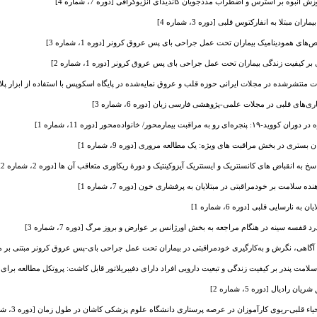
 انبوه بر استرس و اضطراب مددجویان کاندیدای آنژیوگرافی [دوره 7، شماره 4]
ن مبتلا به انفارکتوس قلبی [دوره 3، شماره 4]
های همودینامیک بیماران تحت عمل جراحی بای پس عروق کرونر [دوره 1، شماره 3]
بر کیفیت زندگی بیماران تحت عمل جراحی بای پس عروق کرونر [دوره 1، شماره 2]
ه در مجلات ایرانی حوزه قلب و عروق نمایه‌شده در پایگاه اسکوپس با استفاده از ابزار پلام‌ایکس در سال‌های 2014 تا 
های قلبی در مجلات علمی-پژوهشی فارسی زبان [دوره 6، شماره 3]
رمحور/ خانواده‌محور [دوره 11، شماره 1]
بستری در بخش مراقبت های ویژه: یک مطالعه مروری [دوره 9، شماره 1]
به انقباض های کانسنتریک و ایسنتریک آیزوکینتیک و دورۀ ریکاوری متعاقب آن ها [دوره 2، شماره 2]
 سلامت بر خودمراقبتی در مبتلایان به پرفشاری خون [دوره 7، شماره 1]
 نارسایی قلبی [دوره 6، شماره 1]
رد قفسه سینه در هنگام مراجعه به بخش اورژانس بر عوارض و بروز مرگ [دوره 7، شماره 3]
ی، نگرش و به‌کارگیری خودمراقبتی در بیماران تحت عمل جراحی بای-پس عروق کرونر مبتنی بر مدل والتز [د
مت پندر بر کیفیت زندگی و تبعیت دارویی افراد دارای دفیبریلاتور قابل کاشت: پروتکل مطالعه برای یک کارآزمای
ادیال [دوره 5، شماره 2]
ء قلبی-ریوی کارآموزان در عرصه پرستاری دانشگاه علوم پزشکی کاشان در طول زمان [دوره 3، شماره 1]