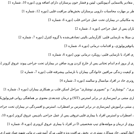
ادیر پلاسمایی آدیپونکتین، لپتین و فشار خون پرستاران دارای اضافه وزن [دوره 10، شماره 1]
ر مهارت محاسبات دارویی پرستاران بخش‌های مراقبت قلبی [دوره 12، شماره 1]
یکی در بیماران تحت عمل جراحی قلب [دوره 6، شماره 3]
س از عمل جراحی [دوره 1، شماره 2]
بتلا به نارسایی قلبی: کارآزمایی بالینی تصادفی‌شده با گروه کنترل [دوره 7، شماره 2]
لوژی، و اقدامات درمانی [دوره 4، شماره 3]
د با نارسایی قلبی: رویکرد درمانی نوین [دوره 6، شماره 1]
ز بروز ادم اندام تحتانی پس از خارج کردن ورید صافن در بیماران تحت جراحی پیوند عروق کرونر [دوره 1، شمار
یفیت زندگی مراقبین خانوادگی بیماران با نارسایی پیشرفته قلب [دوره 7، شماره 2]
اد در افراد میانسال و سالمند [دوره 5، شماره 4]
، ”نوشتاری“، و ”تصویری نوشتاری“ مراحل اسکن قلب بر همکاری بیماران [دوره 3، شماره 1]
عنوی بر هماهنگی روانی فیزیولوژیکی ضربان قلب و افسردگی در بیماران تحت بای پس عروق کرونر [دوره 9، شماره 1]
مبتنی برآموزش ایمن‌سازی در برابر استرس بر اضطراب، استرس و افسردگی در بیماران تحت جراحی عروق کرو
اضطراب و استرس افراد با بیماری قلبی‌عروقی پس از عمل جراحی بای‌پس عروق کرونر [دوره 10، شماره 1]
ی تیپ شخصیتی D در افراد با بیماری عروق کرونری [دوره 8، شماره 1]
رکتوس حاد میوکارد بستری در بخش مراقبت ویژه قلبی مرکز آموزشی درمانی شهید صیاد شیرازی دانشگاه علوم پزشکی گلستان د