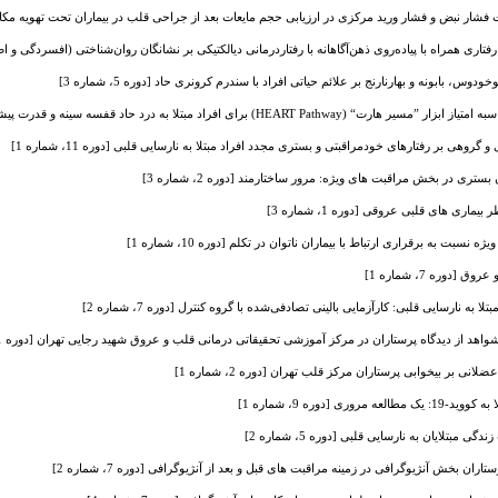
 نبض و فشار ورید مرکزی در ارزیابی حجم مایعات بعد از جراحی قلب در بیماران تحت تهویه مکانیکی [دوره 
تاری همراه با پیاده‌روی ذهن‌آگاهانه با رفتار‌درمانی دیالکتیکی بر نشانگان روان‌شناختی (افسردگی و اضطراب
س، بابونه و بهارنارنج بر علائم حیاتی افراد با سندرم کرونری حاد [دوره 5، شماره 3]
 قفسه سینه و قدرت پیشگویی‌کنندگی آن در زمینه رخدادهای نامطلوب قلبی‌عروقی [دوره 12، شماره 1]
روهی بر رفتارهای خودمراقبتی و بستری مجدد افراد مبتلا به نارسایی قلبی [دوره 11، شماره 1]
تری در بخش مراقبت های ویژه: مرور ساختارمند [دوره 2، شماره 3]
ری های قلبی عروقی [دوره 1، شماره 3]
ت به برقراری ارتباط با بیماران ناتوان در تکلم [دوره 10، شماره 1]
ا به نارسایی قلبی: کارآزمایی بالینی تصادفی‌شده با گروه کنترل [دوره 7، شماره 2]
هد از دیدگاه پرستاران در مرکز آموزشی تحقیقاتی درمانی قلب‌ و عروق شهید رجایی تهران [دوره 11، شماره 1]
نی بر بیخوابی پرستاران مرکز قلب تهران [دوره 2، شماره 1]
ری [دوره 9، شماره 1]
ی مبتلایان به نارسایی قلبی [دوره 5، شماره 2]
ان بخش آنژیوگرافی در زمینه مراقبت های قبل و بعد از آنژیوگرافی [دوره 7، شماره 2]