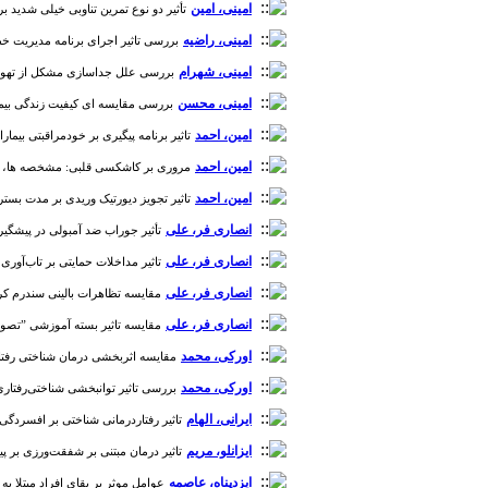
امینی، امین
تأثیر دو نوع تمرین تناوبی خیلی شدید بر مق
امینی، راضیه
بررسی تاثیر اجرای برنامه مدیریت خطر ب
امینی، شهرام
بررسی علل جداسازی مشکل از تهویه مکان
امینی، محسن
بررسی مقایسه ای کیفیت زندگی بیماران پ
امین، احمد
تاثیر برنامه پیگیری بر خودمراقبتی بیماران م
امین، احمد
مروری بر کاشکسی قلبی: مشخصه ها، پاتوفیزیو
امین، احمد
تاثیر تجویز دیورتیک وریدی بر مدت بستری افرا
انصاری فر، علی
تأثیر جوراب ضد آمبولی در پیشگیری ا
انصاری فر، علی
تاثیر مداخلات حمایتی بر تاب‌آوری و ک
انصاری فر، علی
مقایسه تظاهرات بالینی سندرم کرونری ح
انصاری فر، علی
مقایسه تاثیر بسته آموزشی ”تصویری“
اورکی، محمد
مقایسه اثربخشی درمان شناختی رفتاری مبتنی بر ایمن‌سازی در برابر استرس (SIT) و درمان چندبعدی م
اورکی، محمد
بررسی تاثیر توانبخشی شناختی‌رفتاری 
ایرانی، الهام
تاثیر رفتاردرمانی شناختی بر افسردگی، 
ایزانلو، مریم
تاثیر درمان مبتنی بر شفقت‌ورزی بر پیروی از درمان و مولفه‌ها
ایزدپناه، عاصمه
عوامل موثر بر بقای افراد مبتلا به انفا