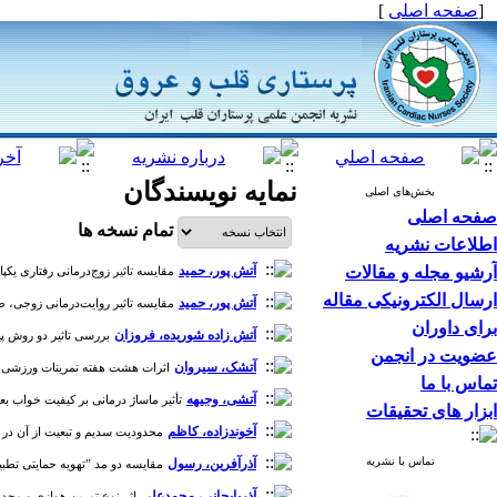
[
صفحه اصلی
]
نمایه نویسندگان
بخش‌های اصلی
صفحه اصلی
تمام نسخه ها
اطلاعات نشریه
آرشیو مجله و مقالات
آتش پور، حمید
مقایسه تاثیر زوج‌درمانی رفتاری یکپار
ارسال الکترونیکی مقاله
آتش پور، حمید
مقایسه تاثیر روایت‌درمانی زوجی، طرحو
برای داوران
آتش زاده شوریده، فروزان
بررسی تاثیر دو روش پیگی
عضویت در انجمن
آتشک، سیروان
اثرات هشت هفته تمرینات ورزشی ترکیبی پیشرونده 
تماس با ما
آتشی، وجیهه
تأثیر ماساژ درمانی بر کیفیت خواب بعد ا
ابزار های تحقیقات
آخوندزاده، کاظم
محدودیت سدیم و تبعیت از آن در افراد
تماس با نشریه
آذرآفرین، رسول
مقایسه دو مد ”تهویه حمایتی تطبیقی
آذربایجانی، محمدعلی
اثر نوع تمرین هوازی و محدود