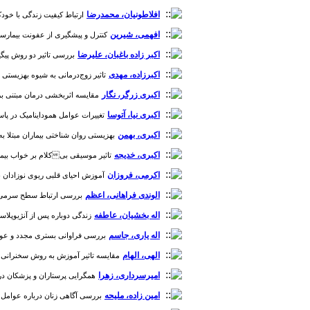
افلاطونیان، محمدرضا
ارتباط کیفیت زندگی با خودکا
افهمی، شیرین
کنترل و پیشگیری از عفونت بیمارستانی: 
اکبر زاده باغبان، علیرضا
بررسی تاثیر دو روش پیگیری
اکبرزاده، مهدی
تاثیر زوج‌درمانی به شیوه بهزیستی در
اکبری زرگر، نگار
مقایسه اثربخشی درمان مبتنی بر پذی
اکبری نیا، آتوسا
تغییرات عوامل هموداینامیک در پاسخ ب
اکبری، بهمن
بهزیستی روان شناختی بیماران مبتلا به نار
اکبری، خدیجه
تاثیر موسیقی بیکلام بر خواب بیماران
اکرمی، فروزان
آموزش احیای قلبی ریوی نوزادان برای پ
الوندی فراهانی، اعظم
بررسی ارتباط سطح سرمی منیزی
اله بخشیان، عاطفه
زندگی دوباره پس از آنژیوپلاستی: یک
اله یاری، جاسم
بررسی فراوانی بستری مجدد و عوامل تاث
الهی، الهام
مقایسه‌ تاثیر آموزش به روش سخنرانی و چ
امیرسرداری، زهرا
همگرایی پرستاران و پزشکان در محاسبه امتیاز ابزار ”مسیر هارت“ (HEART Pathway) برای افراد مب
امین زاده، ملیحه
بررسی آگاهی زنان درباره عوامل خطر ب